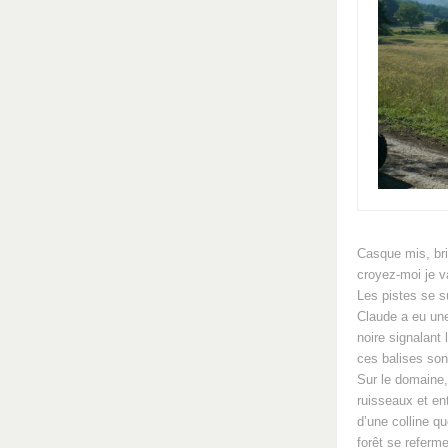
Casque mis, bri
croyez-moi je va
Les pistes se s
Claude a eu une
noire signalant
ces balises son
Sur le domaine,
ruisseaux et en
d’une colline q
forêt se referme