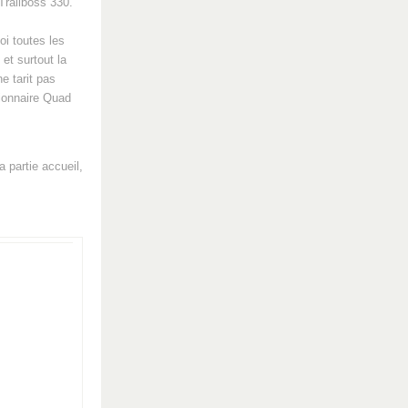
Trailboss 330.
oi toutes les
et surtout la
e tarit pas
sionnaire Quad
a partie accueil,