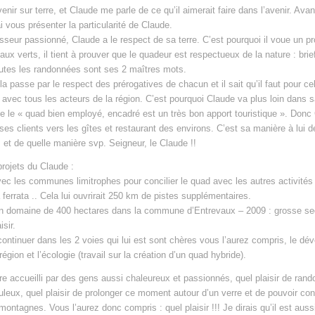
nir sur terre, et Claude me parle de ce qu’il aimerait faire dans l’avenir. Ava
ai vous présenter la particularité de Claude.
asseur passionné, Claude a le respect de sa terre. C’est pourquoi il voue un p
aux verts, il tient à prouver que le quadeur est respectueux de la nature : brie
outes les randonnées sont ses 2 maîtres mots.
 passe par le respect des prérogatives de chacun et il sait qu’il faut pour cel
l avec tous les acteurs de la région. C’est pourquoi Claude va plus loin dans s
e le « quad bien employé, encadré est un très bon apport touristique ». Donc
ses clients vers les gîtes et restaurant des environs. C’est sa manière à lui 
, et de quelle manière svp. Seigneur, le Claude !!
rojets du Claude :
vec les communes limitrophes pour concilier le quad avec les autres activités 
ferrata .. Cela lui ouvrirait 250 km de pistes supplémentaires.
n domaine de 400 hectares dans la commune d’Entrevaux – 2009 : grosse sect
isir.
continuer dans les 2 voies qui lui est sont chères vous l’aurez compris, le d
égion et l’écologie (travail sur la création d’un quad hybride).
être accueilli par des gens aussi chaleureux et passionnés, quel plaisir de ran
uleux, quel plaisir de prolonger ce moment autour d’un verre et de pouvoir con
ontagnes. Vous l’aurez donc compris : quel plaisir !!! Je dirais qu’il est auss