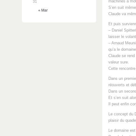
machines à mot
31
S’en suit même
« Mar
Claude va même
Et puis survien
– Daniel Spitter
laisser le volant
– Arnaud Meunie
qu’a le domaine 
Claude se rend 
valeur sure.
Cette rencontre
Dans un premie
réouverts et dé
Dans un second
Et s’en suit alo
Il peut enfin co
Le concept du D
plaisir du quade
Le domaine est