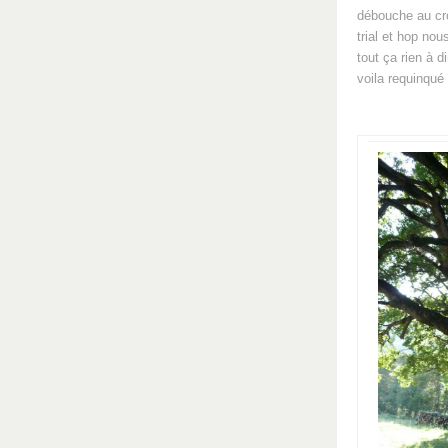
débouche au cro
trial et hop nou
tout ça rien à 
voila requinqué 