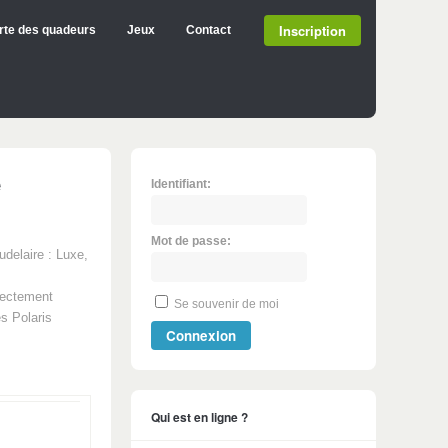
Inscription
rte des quadeurs
Jeux
Contact
é
Identifiant:
Mot de passe:
udelaire : Luxe,
irectement
Se souvenir de moi
s Polaris
Connexion
Qui est en ligne ?