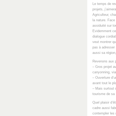
Le temps de reve
projets, j’aimer
Agriculteur, ch
la nature. Face 
assiduité sur t
Evidemment cela
dialogue cordia
veut montrer qu
pas à adresser 
aussi sa région
Revenons aux p
– Gros projet a
canyonning, via 
– Ouverture d’u
avant tout le pla
– Mais surtout 
tourisme de sa r
Quel plaisir d’
cadre aussi fab
contempler les m