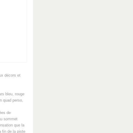
ux décors et
urs bleu, rouge
on quad perso,
mées de
 au sommet
ensation que la
fin de la piste