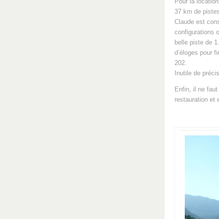
Pour la locatio
37 km de pistes
Claude est consc
configurations o
belle piste de 
d’éloges pour f
202.
Inutile de préci
Enfin, il ne fau
restauration et