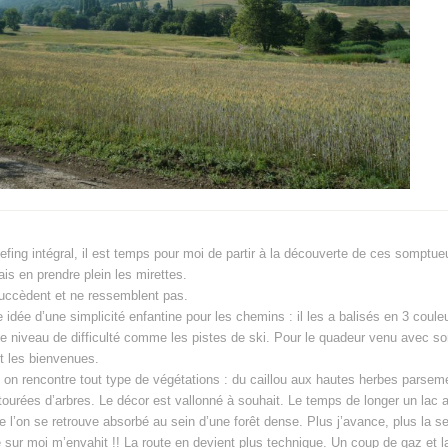
efing intégral, il est temps pour moi de partir à la découverte de ces somptue
is en prendre plein les mirettes.
uccèdent et ne ressemblent pas.
 idée d’une simplicité enfantine pour les chemins : il les a balisés en 3 coule
 le niveau de difficulté comme les pistes de ski. Pour le quadeur venu avec s
t les bienvenues.
 on rencontre tout type de végétations : du caillou aux hautes herbes parse
tourées d’arbres. Le décor est vallonné à souhait. Le temps de longer un lac
ue l’on se retrouve absorbé au sein d’une forêt dense. Plus j’avance, plus la s
 sur moi m’envahit !! La route en devient plus technique. Un coup de gaz et la 