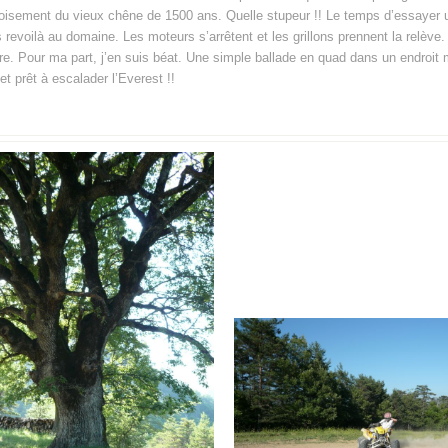
isement du vieux chêne de 1500 ans. Quelle stupeur !! Le temps d’essayer u
s revoilà au domaine. Les moteurs s’arrêtent et les grillons prennent la relève
dire. Pour ma part, j’en suis béat. Une simple ballade en quad dans un endroit
et prêt à escalader l’Everest !!