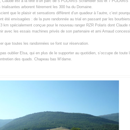
n, Claude est à la tête d’un parc de 5 POLARIS Scrambler 500 et 7 POLARIS 
 trialisantes arborent fièrement les 300 ha du Domaine.
ient que le plaisir et sensations diffèrent d’un quadeur à l’autre, c’est pourqu
nt été envisagées : de la pure randonnée au trial en passant par les bourbiers 
1.3 km spécialement conçue pour le nouveau ranger RZR Polaris dont Claude n
inir avec les essais machines privés de son partenaire et ami Arnaud conces
ser que toutes les randonnées se font sur réservation.
t pas oublier Elsa, qui en plus de le supporter au quotidien, s’occupe de toute l
 entretien des quads. Chapeau bas M’dame.