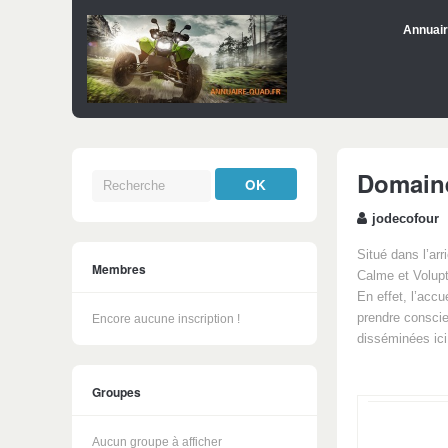
Annuair
Domaine
jodecofour
Situé dans l’ar
Membres
Calme et Volupt
En effet, l’acc
prendre conscie
Encore aucune inscription !
disséminées ici
Groupes
Aucun groupe à afficher