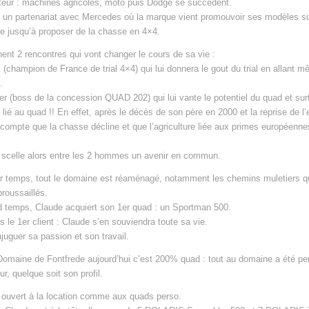
eur : machines agricoles, moto puis Dodge se succèdent.
 un partenariat avec Mercedes où la marque vient promouvoir ses modèles su
 jusqu’à proposer de la chasse en 4×4.
nent 2 rencontres qui vont changer le cours de sa vie :
i (champion de France de trial 4×4) qui lui donnera le gout du trial en allant m
.
r (boss de la concession QUAD 202) qui lui vante le potentiel du quad et surt
lié au quad !! En effet, après le décès de son père en 2000 et la reprise de l’e
compte que la chasse décline et que l’agriculture liée aux primes européenne
 scelle alors entre les 2 hommes un avenir en commun.
r temps, tout le domaine est réaménagé, notamment les chemins muletiers q
broussaillés.
 temps, Claude acquiert son 1er quad : un Sportman 500.
rs le 1er client : Claude s’en souviendra toute sa vie.
njuguer sa passion et son travail.
omaine de Fontfrede aujourd’hui c’est 200% quad : tout au domaine a été pe
ur, quelque soit son profil.
 ouvert à la location comme aux quads perso.