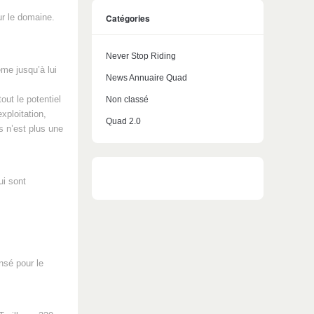
Catégories
r le domaine.
Never Stop Riding
ême jusqu’à lui
News Annuaire Quad
out le potentiel
Non classé
xploitation,
Quad 2.0
s n’est plus une
ui sont
nsé pour le