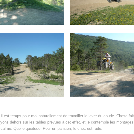
il est temps pour moi naturellement de travailler le lever du coude. Chose fa
ons dehors sur les tables prévues à cet effet, et je contemple les montages
 calme. Quelle quiétude. Pour un parisien, le choc est rude.