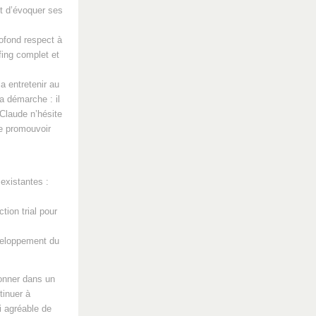
nt d’évoquer ses
rofond respect à
fing complet et
a entretenir au
a démarche : il
 Claude n’hésite
de promouvoir
existantes :
ion trial pour
éveloppement du
donner dans un
tinuer à
i agréable de