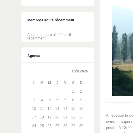
Membres actifs récemment
Aucun membre n'a été actif
récemment
Agenda
août 2026
L
M
M
J
V
S
D
1
2
3
4
5
6
7
8
9
10
11
12
13
14
15
16
A l’époque le d
17
18
19
20
21
22
23
ovins et caprin
24
25
26
27
28
29
30
privée. A 18/20 