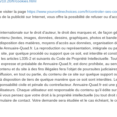
/10.20/fr/cookies.html
 visiter la page
https://www.youronlinechoices.com/fr/controler-ses-co
e la publicité sur Internet, vous offre la possibilité de refuser ou d'acc
internationale sur le droit d'auteur, le droit des marques et, de façon gé
tenu (textes, images, données, dessins, graphiques, photos et bandes
 disposition des matières, moyens d'accès aux données, organisation de
 de Annuaire-Quad.fr. La reproduction ou représentation, intégrale ou p
site, par quelque procédé ou support que ce soit, est interdite et const
les articles L335-2 et suivants du Code de Propriété Intellectuelle. Tout
on expresse et préalable de Annuaire-Quad.fr, est donc prohibée, au sen
ontenu et du site à des fins illégales fera l'objet de poursuites judiciai
diffusion, en tout ou partie, du contenu de ce site sur quelque support
 disposition de tiers de quelque manière que ce soit sont interdites. Le
ponsabilité civile et pénale du contrefacteur. Annuaire-Quad.fr est un
lisateurs. Chaque utilisateur est responsable du contenu qu'il édite sur 
Si vous pensez que votre droit à la propriété intellectuelle (ou tout droi
ormulaire de contact. Votre demande sera étudiée et le cas échéant, le con