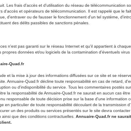
it. Les frais d'accès et d'utilisation du réseau de télécommunication sont
rs d'accès et opérateurs de télécommunication. Il est rappelé que le fa
, d'entraver ou de fausser le fonctionnement d'un tel système, d'int
tuent des délits passibles de sanctions pénales.
es n'est pas garanti sur le réseau Internet et qu'il appartient à chaque 
ropres données et/ou logiciels de la contamination d'éventuels virus c
aire-Quad.fr
ude et la mise à jour des informations diffusées sur ce site et se réserv
site. Annuaire-Quad.fr décline toute responsabilité en cas de retard, d
ion ou d'indisponibilité du service. Tous les commentaires postés sur 
 titre la responsabilité de Annuaire-Quad.fr ne saurait en aucun cas êt
enu responsable de toute décision prise sur la base d'une information cont
age en particulier de toute responsabilité découlant de la transmission d
urer un des produits ou services présentés sur le site devra contacter
n ainsi que des conditions contractuelles.
Annuaire-Quad.fr ne saurai
client.