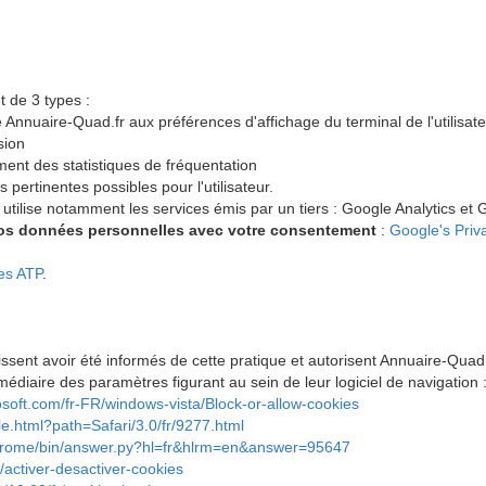
t de 3 types :
 Annuaire-Quad.fr aux préférences d'affichage du terminal de l'utilisateur
sion
ement des statistiques de fréquentation
us pertinentes possibles pour l'utilisateur.
utilise notamment les services émis par un tiers : Google Analytics e
vos données personnelles avec votre consentement
:
Google's Priv
des ATP
.
ssent avoir été informés de cette pratique et autorisent Annuaire-Quad.
rmédiaire des paramètres figurant au sein de leur logiciel de navigation 
osoft.com/fr-FR/windows-vista/Block-or-allow-cookies
cle.html?path=Safari/3.0/fr/9277.html
chrome/bin/answer.py?hl=fr&hlrm=en&answer=95647
b/activer-desactiver-cookies