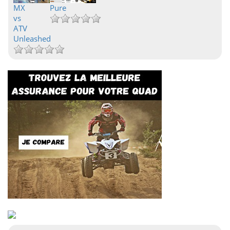
MX
Pure
vs
ATV
Unleashed