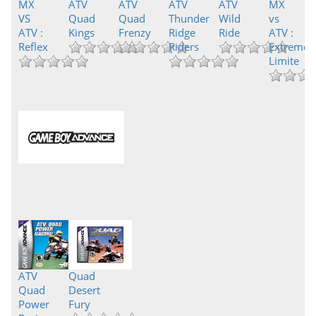
MX
ATV
ATV
ATV
ATV
MX
VS
Quad
Quad
Thunder
Wild
vs
ATV :
Kings
Frenzy
Ridge
Ride
ATV :
Reflex
Riders
Extreme
Limite
ATV
Quad
Quad
Desert
Power
Fury