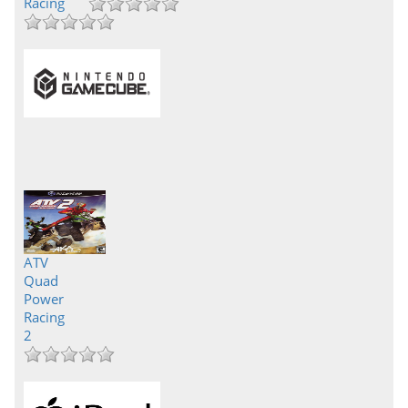
Racing
ATV
Quad
Power
Racing
2