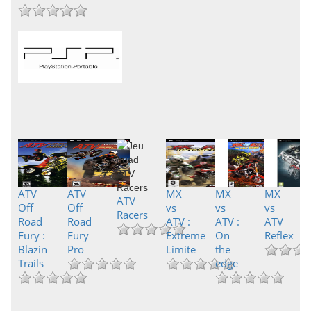
ATV
ATV
MX
MX
MX
ATV
Off
Off
vs
vs
vs
Racers
Road
Road
ATV :
ATV :
ATV
Fury :
Fury
Extreme
On
Reflex
Blazin
Pro
Limite
the
Trails
edge