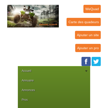
WeQuad
Carte des quadeurs
Ajouter un site
Ajouter un pro
Accueil
Annuaire
Annonces
Pros