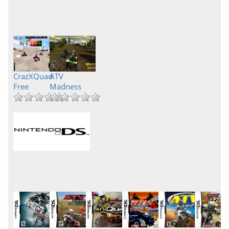
CrazXQuad
ATV
Free
Madness