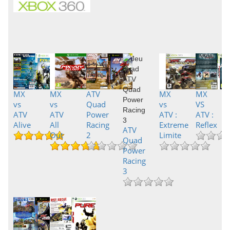
MX
MX
ATV
MX
MX
vs
vs
Quad
vs
VS
ATV
ATV
Power
ATV :
ATV :
Alive
All
Racing
Extreme
Reflex
ATV
Out
2
Limite
Quad
Power
Racing
3