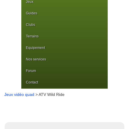
Jeux
Guides
Clubs
Terrains
Equipement
Nos services
Forum
Contact
Jeux vidéo quad
> ATV Wild Ride