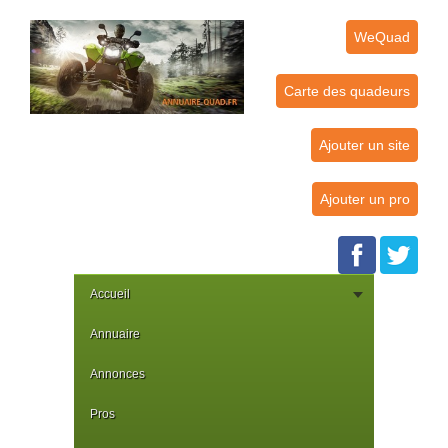
WeQuad
Carte des quadeurs
Ajouter un site
Ajouter un pro
Accueil
Annuaire
Annonces
Pros