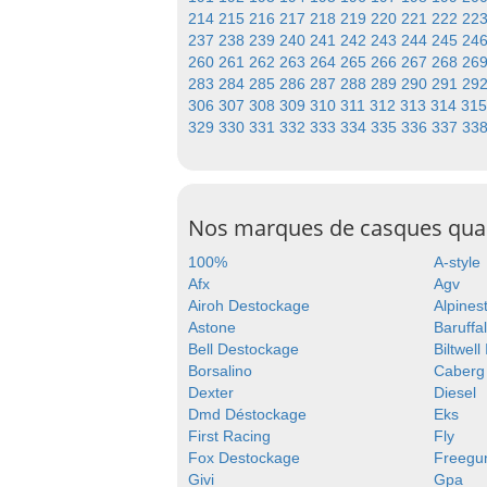
214
215
216
217
218
219
220
221
222
22
237
238
239
240
241
242
243
244
245
24
260
261
262
263
264
265
266
267
268
26
283
284
285
286
287
288
289
290
291
29
306
307
308
309
310
311
312
313
314
31
329
330
331
332
333
334
335
336
337
33
Nos marques de casques qu
100%
A-style
Afx
Agv
Airoh Destockage
Alpines
Astone
Baruffal
Bell Destockage
Biltwell
Borsalino
Caberg
Dexter
Diesel
Dmd Déstockage
Eks
First Racing
Fly
Fox Destockage
Freegu
Givi
Gpa