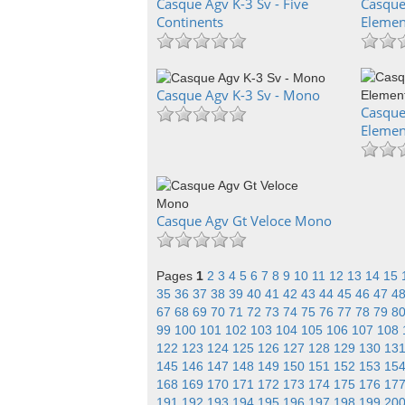
Casque Agv K-3 Sv - Five
Casque
Continents
Element
Casque Agv K-3 Sv - Mono
Casque
Elemen
Casque Agv Gt Veloce Mono
Pages
1
2
3
4
5
6
7
8
9
10
11
12
13
14
15
35
36
37
38
39
40
41
42
43
44
45
46
47
4
67
68
69
70
71
72
73
74
75
76
77
78
79
8
99
100
101
102
103
104
105
106
107
108
122
123
124
125
126
127
128
129
130
13
145
146
147
148
149
150
151
152
153
15
168
169
170
171
172
173
174
175
176
17
191
192
193
194
195
196
197
198
199
20