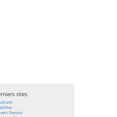
rniers sites
ootCash
d'else
vers Passion