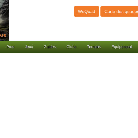
WeQuad
Carte des quade
Pros
Jeux
Guides
Clubs
Terrains
Equipement