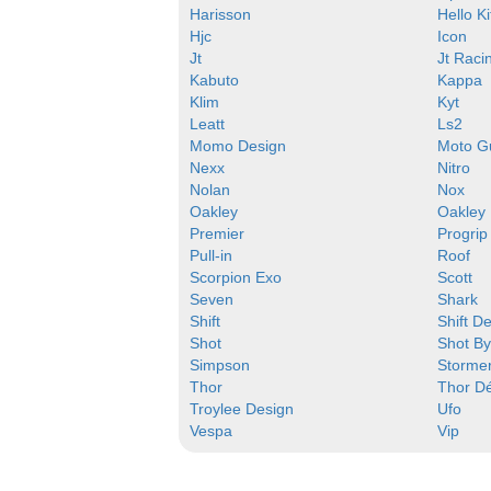
Harisson
Hello Ki
Hjc
Icon
Jt
Jt Raci
Kabuto
Kappa
Klim
Kyt
Leatt
Ls2
Momo Design
Moto G
Nexx
Nitro
Nolan
Nox
Oakley
Oakley
Premier
Progrip
Pull-in
Roof
Scorpion Exo
Scott
Seven
Shark
Shift
Shift D
Shot
Shot B
Simpson
Storme
Thor
Thor D
Troylee Design
Ufo
Vespa
Vip