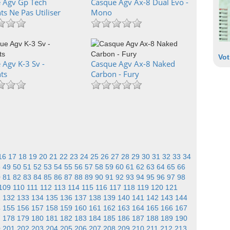
 Agv Gp Tech
Casque Agv Ax-8 Dual Evo -
s Ne Pas Utiliser
Mono
Vot
 Agv K-3 Sv -
Casque Agv Ax-8 Naked
ts
Carbon - Fury
16
17
18
19
20
21
22
23
24
25
26
27
28
29
30
31
32
33
34
8
49
50
51
52
53
54
55
56
57
58
59
60
61
62
63
64
65
66
0
81
82
83
84
85
86
87
88
89
90
91
92
93
94
95
96
97
98
109
110
111
112
113
114
115
116
117
118
119
120
121
1
132
133
134
135
136
137
138
139
140
141
142
143
144
4
155
156
157
158
159
160
161
162
163
164
165
166
167
7
178
179
180
181
182
183
184
185
186
187
188
189
190
0
201
202
203
204
205
206
207
208
209
210
211
212
213