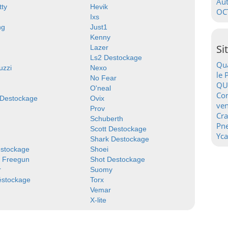
Au
tty
Hevik
OC
Ixs
ng
Just1
Kenny
Si
Lazer
Ls2 Destockage
Qua
uzzi
Nexo
le 
No Fear
QU
O'neal
Con
 Destockage
Ovix
ven
Prov
Cr
Schuberth
Pn
Scott Destockage
Yca
Shark Destockage
estockage
Shoei
y Freegun
Shot Destockage
r
Suomy
éstockage
Torx
Vemar
X-lite