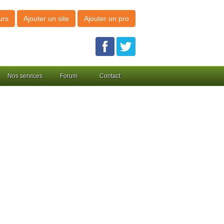
urs
Ajouter un site
Ajouter un pro
Nos services
Forum
Contact