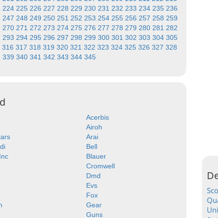
3
224
225
226
227
228
229
230
231
232
233
234
235
236
6
247
248
249
250
251
252
253
254
255
256
257
258
259
9
270
271
272
273
274
275
276
277
278
279
280
281
282
2
293
294
295
296
297
298
299
300
301
302
303
304
305
5
316
317
318
319
320
321
322
323
324
325
326
327
328
8
339
340
341
342
343
344
345
ad
Acerbis
Airoh
tars
Arai
di
Bell
 Inc
Blauer
Cromwell
De
Dmd
Evs
Sc
Fox
Qua
n
Gear
Uni
Guns