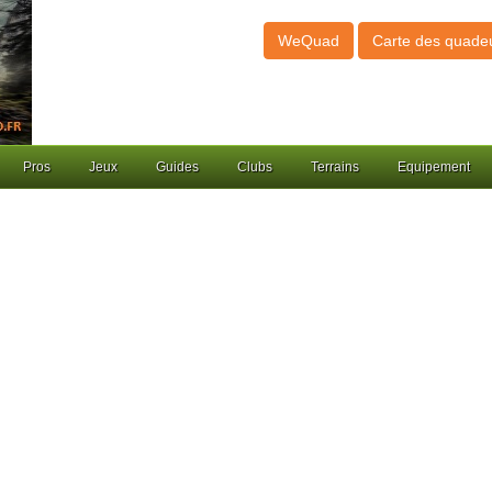
WeQuad
Carte des quade
Pros
Jeux
Guides
Clubs
Terrains
Equipement