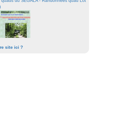
 quads du SEGALA - Randonnées quad Lot
)
re site ici ?