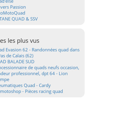
d'else
vers Passion
toMotoQuad
TANE QUAD & SSV
tes les plus vus
d Evasion 62 - Randonnées quad dans
Pas de Calais (62)
AD BALADE SUD
cessionnaire de quads neufs occasion,
deur professionnel, dpt 64 - Lion
ampe
eumatiques Quad - Cardy
motoshop - Pièces racing quad