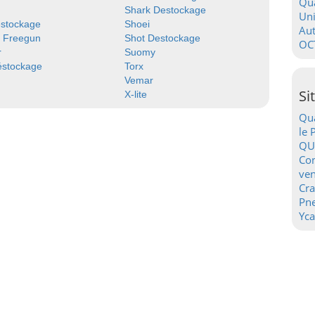
Qua
Shark Destockage
Uni
estockage
Shoei
Au
y Freegun
Shot Destockage
OC
r
Suomy
éstockage
Torx
Vemar
Si
X-lite
Qua
le 
QU
Con
ven
Cr
Pn
Yca