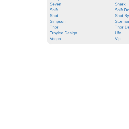
Seven
Shark
Shift
Shift D
Shot
Shot B
Simpson
Storme
Thor
Thor D
Troylee Design
Ufo
Vespa
Vip