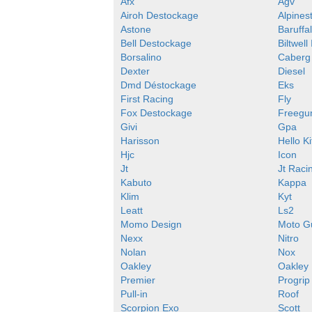
Afx
Agv
Airoh Destockage
Alpines
Astone
Baruffal
Bell Destockage
Biltwell
Borsalino
Caberg
Dexter
Diesel
Dmd Déstockage
Eks
First Racing
Fly
Fox Destockage
Freegu
Givi
Gpa
Harisson
Hello Ki
Hjc
Icon
Jt
Jt Raci
Kabuto
Kappa
Klim
Kyt
Leatt
Ls2
Momo Design
Moto G
Nexx
Nitro
Nolan
Nox
Oakley
Oakley
Premier
Progrip
Pull-in
Roof
Scorpion Exo
Scott