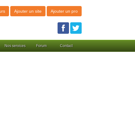
urs
Ajouter un site
Ajouter un pro
Nos services
Forum
Contact