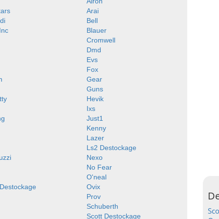
Airoh
tars
Arai
di
Bell
 Inc
Blauer
Cromwell
Dmd
Evs
Fox
n
Gear
Guns
tty
Hevik
Ixs
ng
Just1
Kenny
Lazer
Ls2 Destockage
uzzi
Nexo
No Fear
O'neal
 Destockage
Ovix
De
Prov
Schuberth
Sc
Scott Destockage