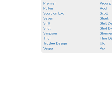
Premier
Progrip
Pull-in
Roof
Scorpion Exo
Scott
Seven
Shark
Shift
Shift D
Shot
Shot B
Simpson
Storme
Thor
Thor D
Troylee Design
Ufo
Vespa
Vip