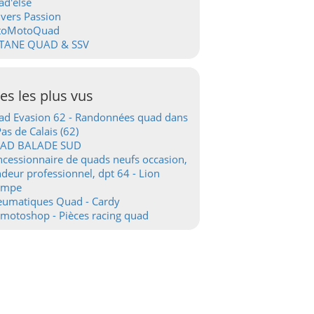
d'else
vers Passion
toMotoQuad
TANE QUAD & SSV
tes les plus vus
d Evasion 62 - Randonnées quad dans
Pas de Calais (62)
AD BALADE SUD
cessionnaire de quads neufs occasion,
deur professionnel, dpt 64 - Lion
ampe
eumatiques Quad - Cardy
motoshop - Pièces racing quad