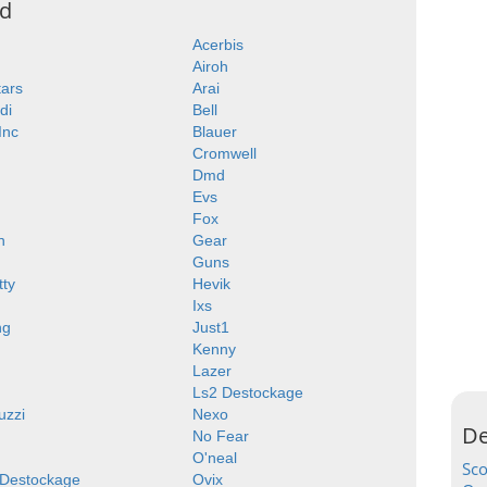
ad
Acerbis
Airoh
tars
Arai
di
Bell
 Inc
Blauer
Cromwell
Dmd
Evs
Fox
n
Gear
Guns
tty
Hevik
Ixs
ng
Just1
Kenny
Lazer
Ls2 Destockage
uzzi
Nexo
De
No Fear
O'neal
Sc
 Destockage
Ovix