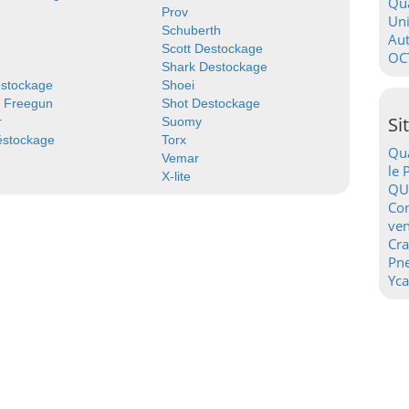
Qua
Prov
Uni
Schuberth
Au
Scott Destockage
OC
Shark Destockage
estockage
Shoei
y Freegun
Shot Destockage
Si
r
Suomy
éstockage
Torx
Qua
Vemar
le 
X-lite
QU
Con
ven
Cr
Pn
Yca