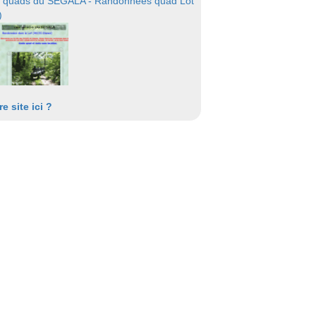
 quads du SEGALA - Randonnées quad Lot
)
re site ici ?