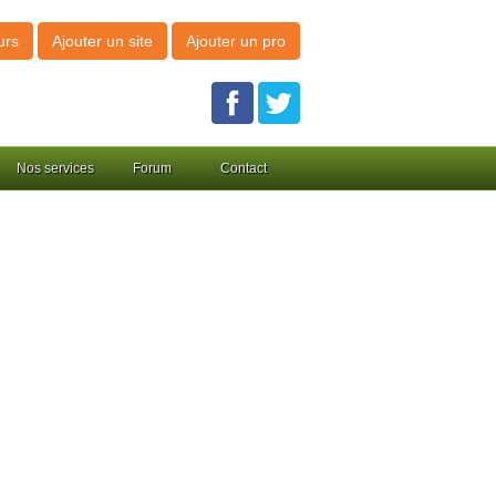
urs
Ajouter un site
Ajouter un pro
Nos services
Forum
Contact