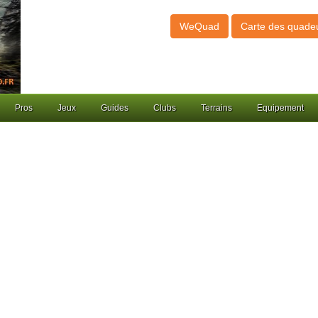
WeQuad
Carte des quade
Pros
Jeux
Guides
Clubs
Terrains
Equipement