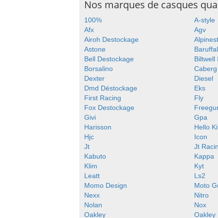
Nos marques de casques qu
100%
A-style
Afx
Agv
Airoh Destockage
Alpines
Astone
Baruffal
Bell Destockage
Biltwell
Borsalino
Caberg
Dexter
Diesel
Dmd Déstockage
Eks
First Racing
Fly
Fox Destockage
Freegu
Givi
Gpa
Harisson
Hello Ki
Hjc
Icon
Jt
Jt Raci
Kabuto
Kappa
Klim
Kyt
Leatt
Ls2
Momo Design
Moto G
Nexx
Nitro
Nolan
Nox
Oakley
Oakley