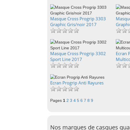
Masque Cross Progrip 3303
Masque
Graphic Gris/noir 2017
Graphi
Masque Cross Progrip 3302
Ecran P
Sport Line 2017
Multic
Ecran Progrip Anti Rayures
Pages
1
2
3
4
5
6
7
8
9
Nos marques de casques qu