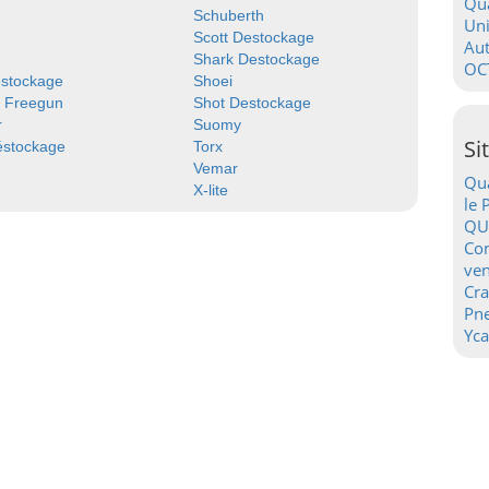
Qua
Schuberth
Uni
Scott Destockage
Au
Shark Destockage
OC
estockage
Shoei
y Freegun
Shot Destockage
r
Suomy
Si
éstockage
Torx
Vemar
Qua
X-lite
le 
QU
Con
ven
Cr
Pn
Yca