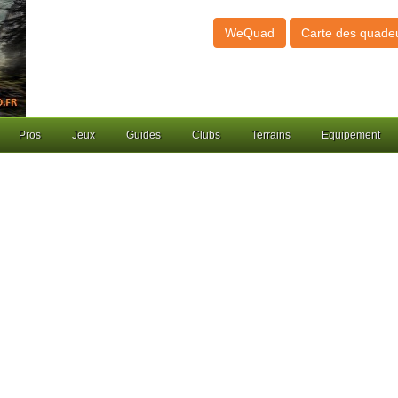
WeQuad
Carte des quade
Pros
Jeux
Guides
Clubs
Terrains
Equipement