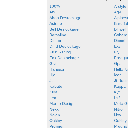
100%
A-style
Afx
Agv
Airoh Destockage
Alpines
Astone
Baruffal
Bell Destockage
Biltwell
Borsalino
Caberg
Dexter
Diesel
Dmd Déstockage
Eks
First Racing
Fly
Fox Destockage
Freegu
Givi
Gpa
Harisson
Hello Ki
Hjc
Icon
Jt
Jt Raci
Kabuto
Kappa
Klim
Kyt
Leatt
Ls2
Momo Design
Moto G
Nexx
Nitro
Nolan
Nox
Oakley
Oakley
Premier
Progrip