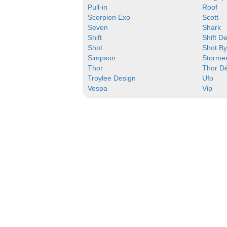
Pull-in
Roof
Scorpion Exo
Scott
Seven
Shark
Shift
Shift D
Shot
Shot B
Simpson
Storme
Thor
Thor D
Troylee Design
Ufo
Vespa
Vip