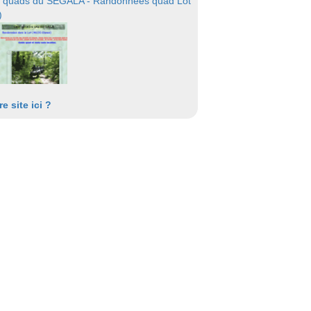
 quads du SEGALA - Randonnées quad Lot
)
re site ici ?