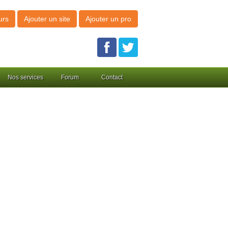
urs
Ajouter un site
Ajouter un pro
Nos services
Forum
Contact