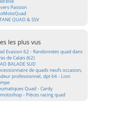
d'else
vers Passion
toMotoQuad
TANE QUAD & SSV
tes les plus vus
d Evasion 62 - Randonnées quad dans
Pas de Calais (62)
AD BALADE SUD
cessionnaire de quads neufs occasion,
deur professionnel, dpt 64 - Lion
ampe
eumatiques Quad - Cardy
motoshop - Pièces racing quad