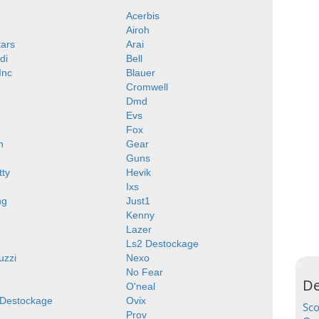
Acerbis
Airoh
tars
Arai
di
Bell
 Inc
Blauer
Cromwell
Dmd
Evs
Fox
n
Gear
Guns
tty
Hevik
Ixs
ng
Just1
Kenny
Lazer
Ls2 Destockage
uzzi
Nexo
No Fear
De
O'neal
 Destockage
Ovix
Sc
Prov