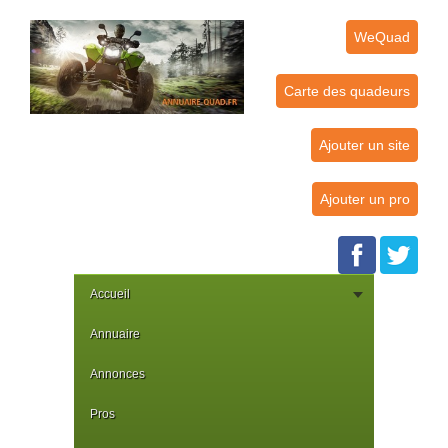
WeQuad
Carte des quadeurs
Ajouter un site
Ajouter un pro
Accueil
Annuaire
Annonces
Pros