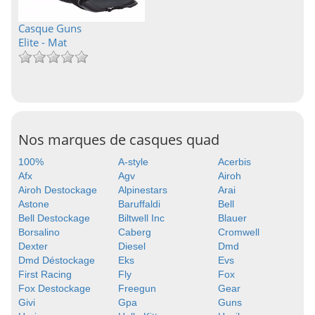
Casque Guns
Elite - Mat
Nos marques de casques quad
100%
A-style
Acerbis
Afx
Agv
Airoh
Airoh Destockage
Alpinestars
Arai
Astone
Baruffaldi
Bell
Bell Destockage
Biltwell Inc
Blauer
Borsalino
Caberg
Cromwell
Dexter
Diesel
Dmd
Dmd Déstockage
Eks
Evs
First Racing
Fly
Fox
Fox Destockage
Freegun
Gear
Givi
Gpa
Guns