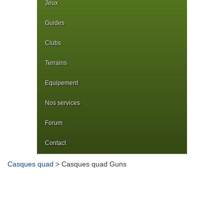
Jeux
Guides
Clubs
Terrains
Equipement
Nos services
Forum
Contact
Casques quad
> Casques quad Guns