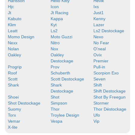
Harisson
Hello Kitty
Hevik
Hjc
Icon
Ixs
Jt
Jt Racing
Just1
Kabuto
Kappa
Kenny
Klim
Kyt
Lazer
Leatt
Ls2
Ls2 Destockage
Momo Design
Moto Guzzi
Nexo
Nexx
Nitro
No Fear
Nolan
Nox
O'neal
Oakley
Oakley
Ovix
Destockage
Premier
Progrip
Prov
Pull-in
Roof
Schuberth
Scorpion Exo
Scott
Scott Destockage
Seven
Shark
Shark
Shift
Destockage
Shift Destockage
Shoei
Shot
Shot By Freegun
Shot Destockage
Simpson
Stormer
Suomy
Thor
Thor Déstockage
Torx
Troylee Design
Ufo
Vemar
Vespa
Vip
X-lite