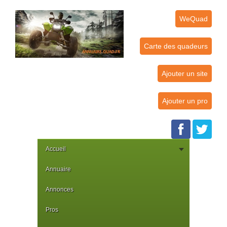
WeQuad
Carte des quadeurs
Ajouter un site
Ajouter un pro
Accueil
Annuaire
Annonces
Pros