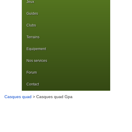
Jeux
Guides
Clubs
Terrains
Equipement
Nos services
Forum
Contact
Casques quad
> Casques quad Gpa