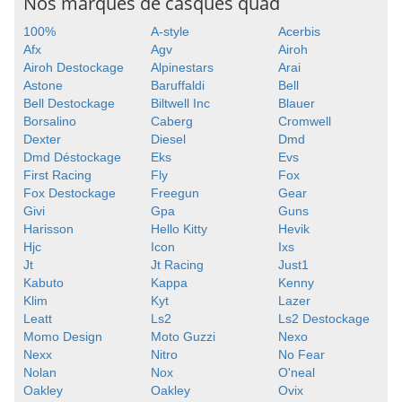
Nos marques de casques quad
100%
A-style
Acerbis
Afx
Agv
Airoh
Airoh Destockage
Alpinestars
Arai
Astone
Baruffaldi
Bell
Bell Destockage
Biltwell Inc
Blauer
Borsalino
Caberg
Cromwell
Dexter
Diesel
Dmd
Dmd Déstockage
Eks
Evs
First Racing
Fly
Fox
Fox Destockage
Freegun
Gear
Givi
Gpa
Guns
Harisson
Hello Kitty
Hevik
Hjc
Icon
Ixs
Jt
Jt Racing
Just1
Kabuto
Kappa
Kenny
Klim
Kyt
Lazer
Leatt
Ls2
Ls2 Destockage
Momo Design
Moto Guzzi
Nexo
Nexx
Nitro
No Fear
Nolan
Nox
O'neal
Oakley
Oakley
Ovix