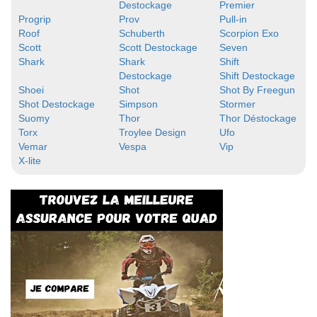
Destockage
Premier
Progrip
Prov
Pull-in
Roof
Schuberth
Scorpion Exo
Scott
Scott Destockage
Seven
Shark
Shark
Shift
Destockage
Shift Destockage
Shoei
Shot
Shot By Freegun
Shot Destockage
Simpson
Stormer
Suomy
Thor
Thor Déstockage
Torx
Troylee Design
Ufo
Vemar
Vespa
Vip
X-lite