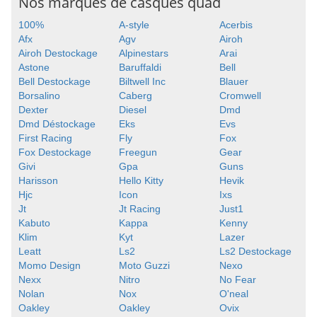
Nos marques de casques quad
100%
A-style
Acerbis
Afx
Agv
Airoh
Airoh Destockage
Alpinestars
Arai
Astone
Baruffaldi
Bell
Bell Destockage
Biltwell Inc
Blauer
Borsalino
Caberg
Cromwell
Dexter
Diesel
Dmd
Dmd Déstockage
Eks
Evs
First Racing
Fly
Fox
Fox Destockage
Freegun
Gear
Givi
Gpa
Guns
Harisson
Hello Kitty
Hevik
Hjc
Icon
Ixs
Jt
Jt Racing
Just1
Kabuto
Kappa
Kenny
Klim
Kyt
Lazer
Leatt
Ls2
Ls2 Destockage
Momo Design
Moto Guzzi
Nexo
Nexx
Nitro
No Fear
Nolan
Nox
O'neal
Oakley
Oakley
Ovix