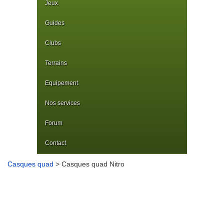
Jeux
Guides
Clubs
Terrains
Equipement
Nos services
Forum
Contact
Casques quad
> Casques quad Nitro