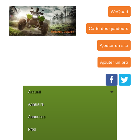
WeQuad
Carte des quadeurs
Ajouter un site
Ajouter un pro
Accueil
Annuaire
Annonces
Pros