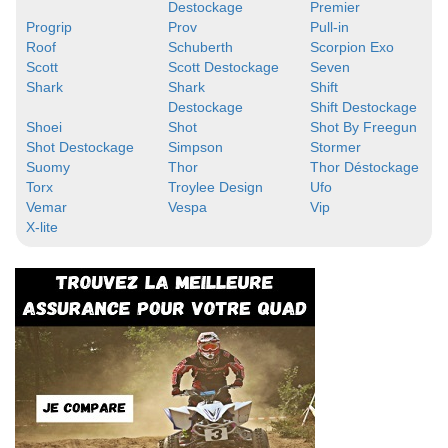
Destockage
Premier
Progrip
Prov
Pull-in
Roof
Schuberth
Scorpion Exo
Scott
Scott Destockage
Seven
Shark
Shark
Shift
Destockage
Shift Destockage
Shoei
Shot
Shot By Freegun
Shot Destockage
Simpson
Stormer
Suomy
Thor
Thor Déstockage
Torx
Troylee Design
Ufo
Vemar
Vespa
Vip
X-lite