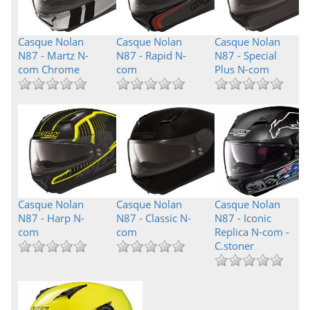
Casque Nolan
Casque Nolan
Casque Nolan
N87 - Martz N-
N87 - Rapid N-
N87 - Special
com Chrome
com
Plus N-com
Casque Nolan
Casque Nolan
Casque Nolan
N87 - Harp N-
N87 - Classic N-
N87 - Iconic
com
com
Replica N-com -
C.stoner