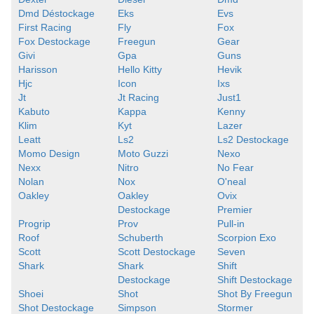
Dmd Déstockage
Eks
Evs
First Racing
Fly
Fox
Fox Destockage
Freegun
Gear
Givi
Gpa
Guns
Harisson
Hello Kitty
Hevik
Hjc
Icon
Ixs
Jt
Jt Racing
Just1
Kabuto
Kappa
Kenny
Klim
Kyt
Lazer
Leatt
Ls2
Ls2 Destockage
Momo Design
Moto Guzzi
Nexo
Nexx
Nitro
No Fear
Nolan
Nox
O'neal
Oakley
Oakley
Ovix
Destockage
Premier
Progrip
Prov
Pull-in
Roof
Schuberth
Scorpion Exo
Scott
Scott Destockage
Seven
Shark
Shark
Shift
Destockage
Shift Destockage
Shoei
Shot
Shot By Freegun
Shot Destockage
Simpson
Stormer