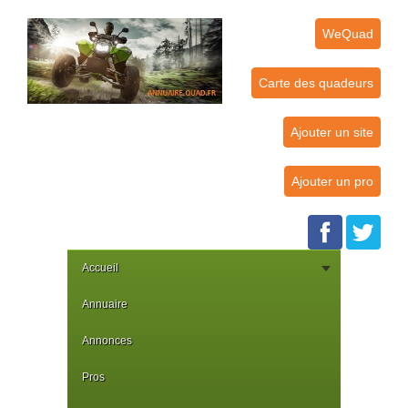
WeQuad
Carte des quadeurs
Ajouter un site
Ajouter un pro
Accueil
Annuaire
Annonces
Pros