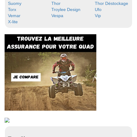
Suomy
Thor
Thor Déstockage
Torx
Troylee Design
Ufo
Vemar
Vespa
Vip
X-lite