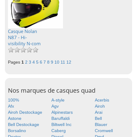
Casque Nolan
N87 - Hi-
visibility N-com
Pages
1
2
3
4
5
6
7
8
9
10
11
12
Nos marques de casques quad
100%
A-style
Acerbis
Afx
Agv
Airoh
Airoh Destockage
Alpinestars
Arai
Astone
Baruffaldi
Bell
Bell Destockage
Biltwell Inc
Blauer
Borsalino
Caberg
Cromwell
Dexter
Diesel
Dmd