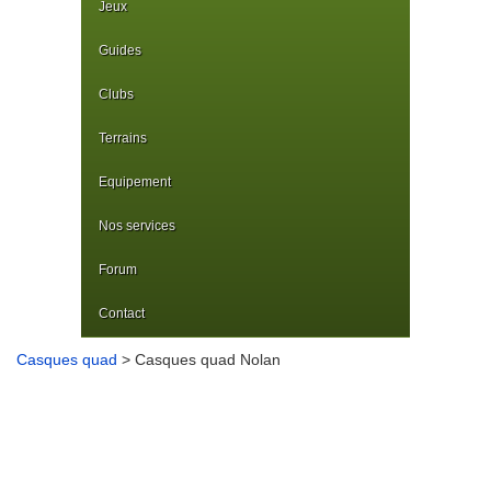
Jeux
Guides
Clubs
Terrains
Equipement
Nos services
Forum
Contact
Casques quad
> Casques quad Nolan