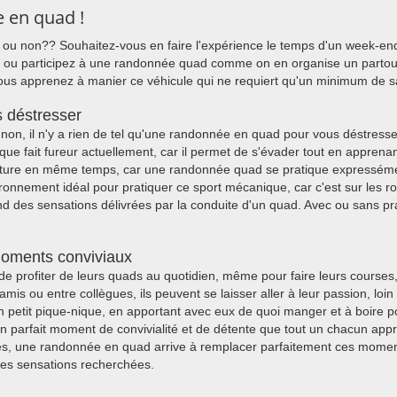
e en quad !
u non?? Souhaitez-vous en faire l'expérience le temps d'un week-end t
 ou participez à une randonnée quad comme on en organise un partout
 vous apprenez à manier ce véhicule qui ne requiert qu'un minimum de sa
 déstresser
n, il n'y a rien de tel qu'une randonnée en quad pour vous déstresser
que fait fureur actuellement, car il permet de s'évader tout en apprena
 nature en même temps, car une randonnée quad se pratique expressémen
nvironnement idéal pour pratiquer ce sport mécanique, car c'est sur les
nd des sensations délivrées par la conduite d'un quad. Avec ou sans pr
oments conviviaux
 de profiter de leurs quads au quotidien, même pour faire leurs course
 amis ou entre collègues, ils peuvent se laisser aller à leur passion, loin
n petit pique-nique, en apportant avec eux de quoi manger et à boire pou
 parfait moment de convivialité et de détente que tout un chacun appr
es, une randonnée en quad arrive à remplacer parfaitement ces moment
ntes sensations recherchées.