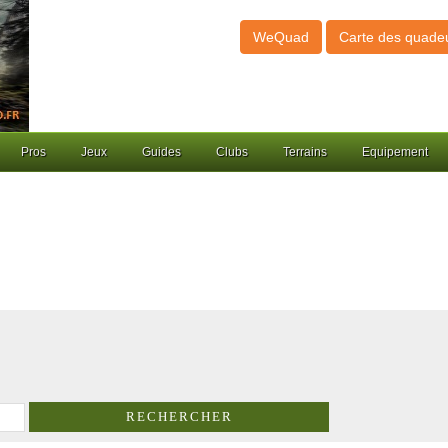
WeQuad
Carte des quade
Pros
Jeux
Guides
Clubs
Terrains
Equipement