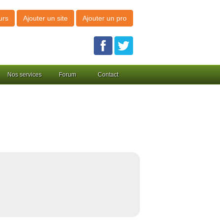
urs
Ajouter un site
Ajouter un pro
Nos services
Forum
Contact