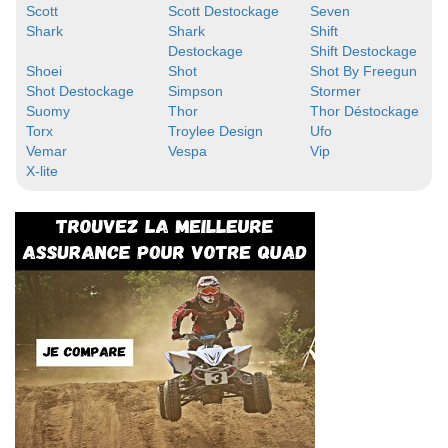
Scott
Scott Destockage
Seven
Shark
Shark
Shift
Destockage
Shift Destockage
Shoei
Shot
Shot By Freegun
Shot Destockage
Simpson
Stormer
Suomy
Thor
Thor Déstockage
Torx
Troylee Design
Ufo
Vemar
Vespa
Vip
X-lite