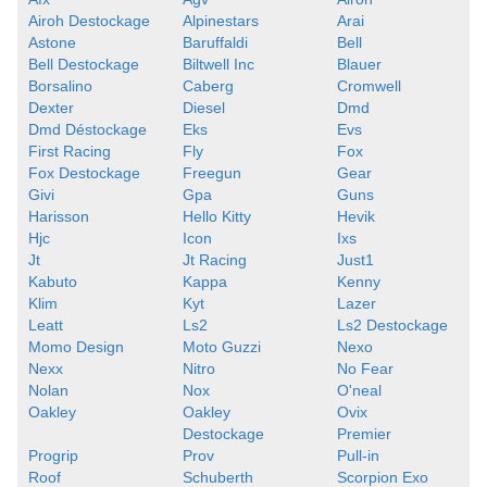
Airoh Destockage
Alpinestars
Arai
Astone
Baruffaldi
Bell
Bell Destockage
Biltwell Inc
Blauer
Borsalino
Caberg
Cromwell
Dexter
Diesel
Dmd
Dmd Déstockage
Eks
Evs
First Racing
Fly
Fox
Fox Destockage
Freegun
Gear
Givi
Gpa
Guns
Harisson
Hello Kitty
Hevik
Hjc
Icon
Ixs
Jt
Jt Racing
Just1
Kabuto
Kappa
Kenny
Klim
Kyt
Lazer
Leatt
Ls2
Ls2 Destockage
Momo Design
Moto Guzzi
Nexo
Nexx
Nitro
No Fear
Nolan
Nox
O'neal
Oakley
Oakley
Ovix
Destockage
Premier
Progrip
Prov
Pull-in
Roof
Schuberth
Scorpion Exo