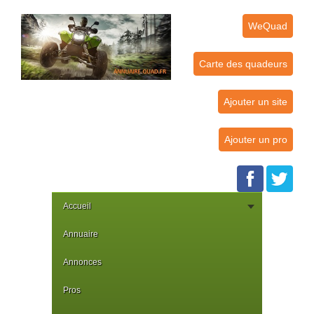
WeQuad
Carte des quadeurs
Ajouter un site
Ajouter un pro
Accueil
Annuaire
Annonces
Pros