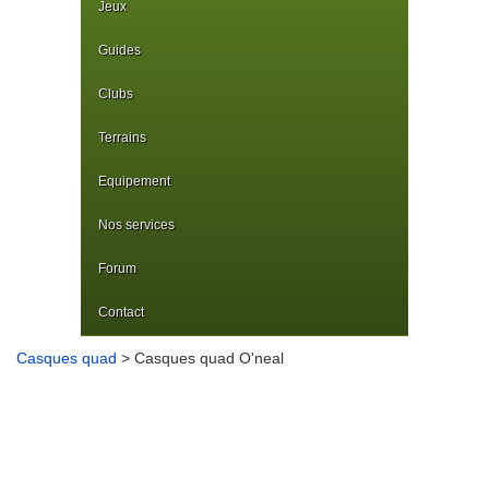
Jeux
Guides
Clubs
Terrains
Equipement
Nos services
Forum
Contact
Casques quad
> Casques quad O'neal