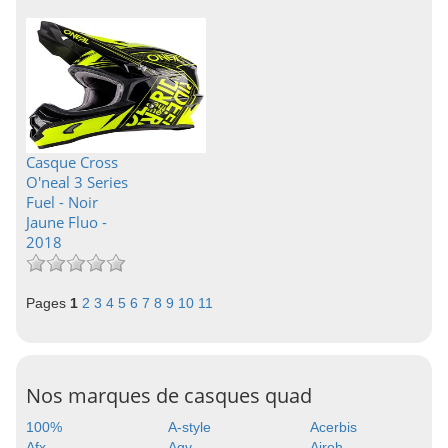
Casque Cross
O'neal 3 Series
Fuel - Noir
Jaune Fluo -
2018
Pages
1
2
3
4
5
6
7
8
9
10
11
Nos marques de casques quad
100%
A-style
Acerbis
Afx
Agv
Airoh