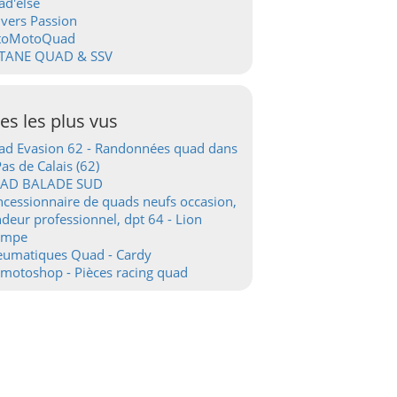
d'else
vers Passion
toMotoQuad
TANE QUAD & SSV
tes les plus vus
d Evasion 62 - Randonnées quad dans
Pas de Calais (62)
AD BALADE SUD
cessionnaire de quads neufs occasion,
deur professionnel, dpt 64 - Lion
ampe
eumatiques Quad - Cardy
motoshop - Pièces racing quad