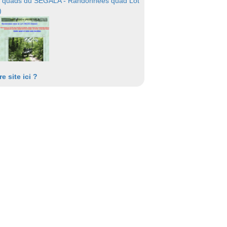
 quads du SEGALA - Randonnées quad Lot
)
re site ici ?