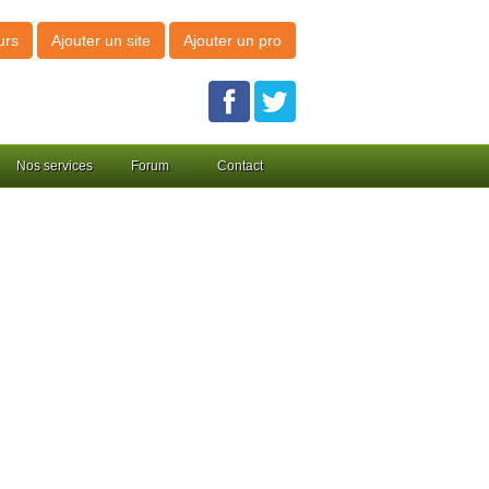
urs
Ajouter un site
Ajouter un pro
Nos services
Forum
Contact