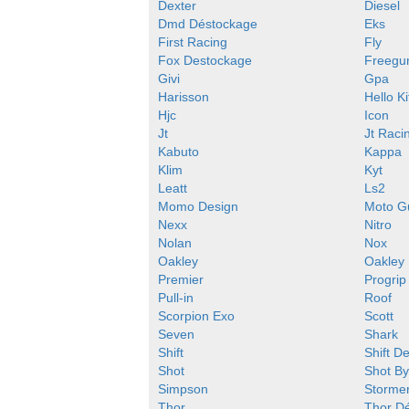
Dexter
Diesel
Dmd Déstockage
Eks
First Racing
Fly
Fox Destockage
Freegu
Givi
Gpa
Harisson
Hello Ki
Hjc
Icon
Jt
Jt Raci
Kabuto
Kappa
Klim
Kyt
Leatt
Ls2
Momo Design
Moto G
Nexx
Nitro
Nolan
Nox
Oakley
Oakley
Premier
Progrip
Pull-in
Roof
Scorpion Exo
Scott
Seven
Shark
Shift
Shift D
Shot
Shot B
Simpson
Storme
Thor
Thor D