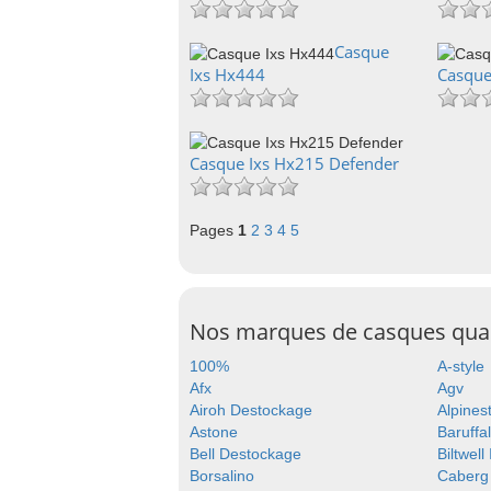
Casque
Ixs Hx444
Casque
Casque Ixs Hx215 Defender
Pages
1
2
3
4
5
Nos marques de casques qu
100%
A-style
Afx
Agv
Airoh Destockage
Alpines
Astone
Baruffal
Bell Destockage
Biltwell
Borsalino
Caberg