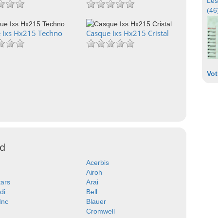
Les
(46
 Ixs Hx215 Techno
Casque Ixs Hx215 Cristal
Vot
ad
Acerbis
Airoh
tars
Arai
di
Bell
 Inc
Blauer
Cromwell