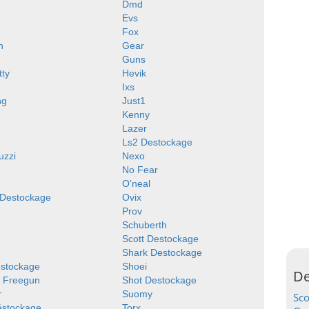
Dmd
Evs
Fox
n
Gear
Guns
tty
Hevik
Ixs
ng
Just1
Kenny
Lazer
Ls2 Destockage
uzzi
Nexo
No Fear
O'neal
 Destockage
Ovix
Prov
Schuberth
Scott Destockage
Shark Destockage
estockage
Shoei
De
y Freegun
Shot Destockage
r
Suomy
Sc
éstockage
Torx