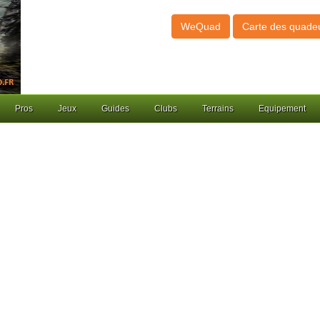
WeQuad
Carte des quade
Pros
Jeux
Guides
Clubs
Terrains
Equipement