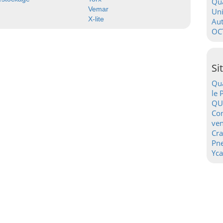
Qua
Vemar
Uni
X-lite
Au
OC
Si
Qua
le 
QU
Con
ven
Cr
Pn
Yca