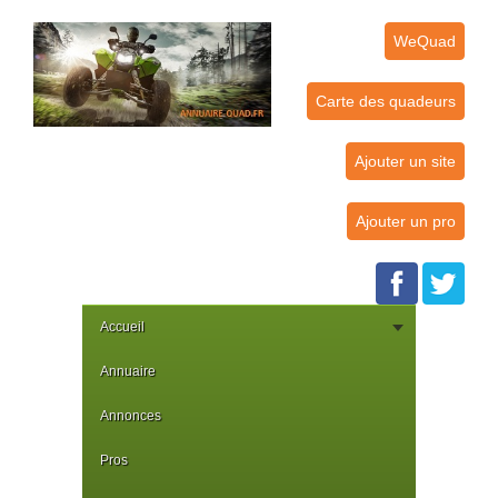
WeQuad
Carte des quadeurs
Ajouter un site
Ajouter un pro
Accueil
Annuaire
Annonces
Pros