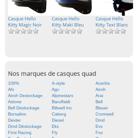
Casque Hello
Casque Hello
Casque Hello
Kitty Magic Noir
Kitty Maki Bleu
Kitty Text Blanc
Nos marques de casques quad
100%
A-style
Acerbis
Afx
Agv
Airoh
Airoh Destockage
Alpinestars
Arai
Astone
Baruffaldi
Bell
Bell Destockage
Biltwell Inc
Blauer
Borsalino
Caberg
Cromwell
Dexter
Diesel
Dmd
Dmd Déstockage
Eks
Evs
First Racing
Fly
Fox