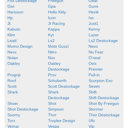
Fox Destockage
Freegun
Gear
Givi
Gpa
Guns
Harisson
Hello Kitty
Hevik
Hjc
Icon
Ixs
Jt
Jt Racing
Just1
Kabuto
Kappa
Kenny
Klim
Kyt
Lazer
Leatt
Ls2
Ls2 Destockage
Momo Design
Moto Guzzi
Nexo
Nexx
Nitro
No Fear
Nolan
Nox
O'neal
Oakley
Oakley
Ovix
Destockage
Premier
Progrip
Prov
Pull-in
Roof
Schuberth
Scorpion Exo
Scott
Scott Destockage
Seven
Shark
Shark
Shift
Destockage
Shift Destockage
Shoei
Shot
Shot By Freegun
Shot Destockage
Simpson
Stormer
Suomy
Thor
Thor Déstockage
Torx
Troylee Design
Ufo
Vemar
Vespa
Vip