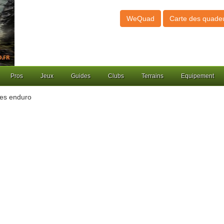
WeQuad
Carte des quade
Pros
Jeux
Guides
Clubs
Terrains
Equipement
tes enduro