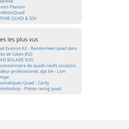
d'else
vers Passion
toMotoQuad
TANE QUAD & SSV
tes les plus vus
d Evasion 62 - Randonnées quad dans
Pas de Calais (62)
AD BALADE SUD
cessionnaire de quads neufs occasion,
deur professionnel, dpt 64 - Lion
ampe
eumatiques Quad - Cardy
motoshop - Pièces racing quad