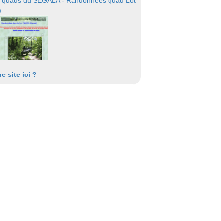
 quads du SEGALA - Randonnées quad Lot
)
re site ici ?