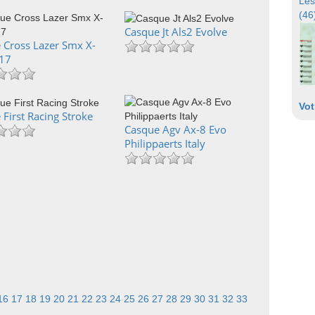
Les
(46
Casque Jt Als2 Evolve
 Cross Lazer Smx X-
017
Vot
First Racing Stroke
Casque Agv Ax-8 Evo
Philippaerts Italy
16
17
18
19
20
21
22
23
24
25
26
27
28
29
30
31
32
33