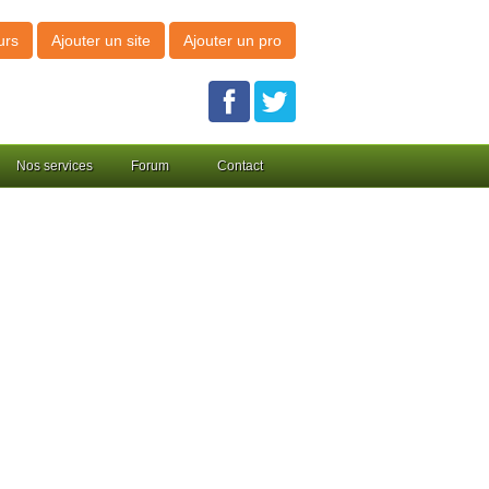
urs
Ajouter un site
Ajouter un pro
Nos services
Forum
Contact