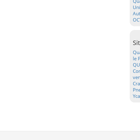
Qua
Uni
Au
OC
Si
Qua
le 
QU
Con
ven
Cr
Pn
Yca