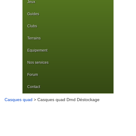
Jeux
Guides
Clubs
Terrains
Equipement
Nos services
Forum
Contact
Casques quad
> Casques quad Dmd Déstockage