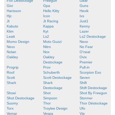
Fox Destockage
Freegun
Gear
Givi
Gpa
Guns
Harisson
Hello Kitty
Hevik
Hjc
Icon
Ixs
Jt
Jt Racing
Just1
Kabuto
Kappa
Kenny
Klim
Kyt
Lazer
Leatt
Ls2
Ls2 Destockage
Momo Design
Moto Guzzi
Nexo
Nexx
Nitro
No Fear
Nolan
Nox
O'neal
Oakley
Oakley
Ovix
Destockage
Premier
Progrip
Prov
Pull-in
Roof
Schuberth
Scorpion Exo
Scott
Scott Destockage
Seven
Shark
Shark
Shift
Destockage
Shift Destockage
Shoei
Shot
Shot By Freegun
Shot Destockage
Simpson
Stormer
Suomy
Thor
Thor Déstockage
Torx
Troylee Design
Ufo
Vemar
Vespa
Vip