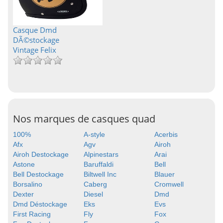
Casque Dmd
DÃ©stockage
Vintage Felix
Nos marques de casques quad
100%
A-style
Acerbis
Afx
Agv
Airoh
Airoh Destockage
Alpinestars
Arai
Astone
Baruffaldi
Bell
Bell Destockage
Biltwell Inc
Blauer
Borsalino
Caberg
Cromwell
Dexter
Diesel
Dmd
Dmd Déstockage
Eks
Evs
First Racing
Fly
Fox