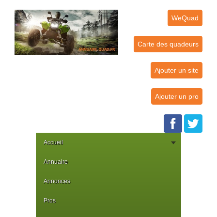
WeQuad
Carte des quadeurs
Ajouter un site
Ajouter un pro
Accueil
Annuaire
Annonces
Pros