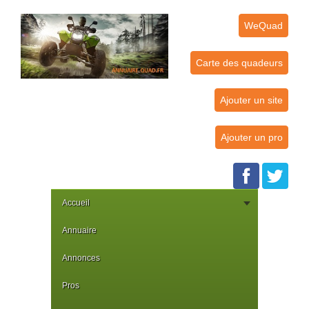
WeQuad
Carte des quadeurs
Ajouter un site
Ajouter un pro
Accueil
Annuaire
Annonces
Pros