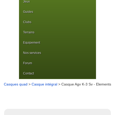
Jeux
Guides
Clubs
Terrains
Equipement
Nos services
Forum
Contact
Casques quad
>
Casque intégral
> Casque Agv K-3 Sv - Elements