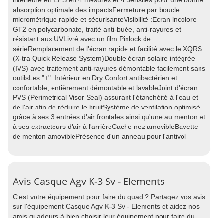
intérieure en EPS en 4 mesures et 4 densités pour une bonne
absorption optimale des impactsFermeture par boucle
micrométrique rapide et sécurisanteVisibilité :Ecran incolore
GT2 en polycarbonate, traité anti-buée, anti-rayures et
résistant aux UVLivré avec un film Pinlock de
sérieRemplacement de l'écran rapide et facilité avec le XQRS
(X-tra Quick Release System)Double écran solaire intégrée
(IVS) avec traitement anti-rayures démontable facilement sans
outilsLes "+" :Intérieur en Dry Confort antibactérien et
confortable, entièrement démontable et lavableJoint d'écran
PVS (Perimetrical Visor Seal) assurant l'étanchéité à l'eau et
de l'air afin de réduire le bruitSystème de ventilation optimisé
grâce à ses 3 entrées d'air frontales ainsi qu'une au menton et
à ses extracteurs d'air à l'arrièreCache nez amovibleBavette
de menton amoviblePrésence d'un anneau pour l'antivol
Avis Casque Agv K-3 Sv - Elements
C'est votre équipement pour faire du quad ? Partagez vos avis
sur l'équipement Casque Agv K-3 Sv - Elements et aidez nos
amis quadeurs à bien choisir leur équipement pour faire du