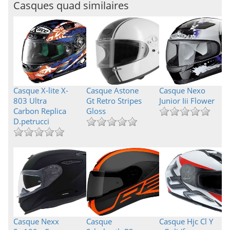
Casques quad similaires
Casque X-lite X-
Casque Astone
Casque Nexo
803 Ultra
Gt Retro Stripes
Junior Iii Flower
Carbon Replica
Gloss
D.petrucci
Casque Nexx
Casque
Casque Hjc Cl Y