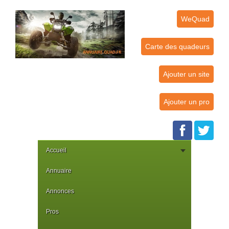
WeQuad
Carte des quadeurs
Ajouter un site
Ajouter un pro
Accueil
Annuaire
Annonces
Pros