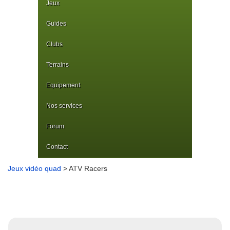
Jeux
Guides
Clubs
Terrains
Equipement
Nos services
Forum
Contact
Jeux vidéo quad
> ATV Racers