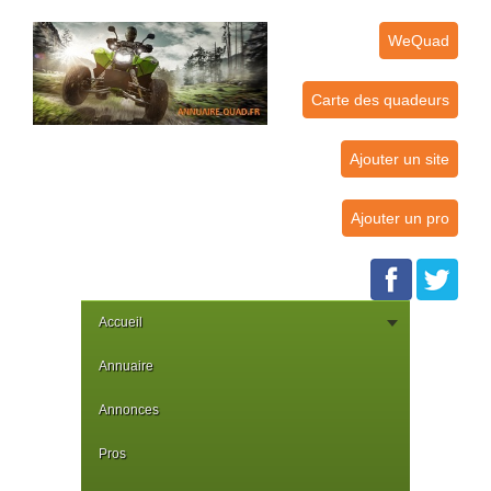
WeQuad
Carte des quadeurs
Ajouter un site
Ajouter un pro
Accueil
Annuaire
Annonces
Pros