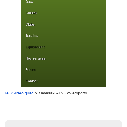
Jeux
Guides
Clubs
Terrains
Equipement
Nos services
Forum
Contact
Jeux vidéo quad
> Kawasaki ATV Powersports