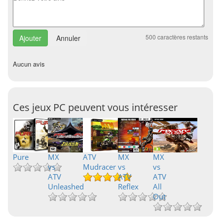
500
caractères restants
Annuler
Aucun avis
Ces jeux PC peuvent vous intéresser
Pure
MX
ATV
MX
MX
vs
Mudracer
vs
vs
ATV
ATV
ATV
Unleashed
Reflex
All
Out