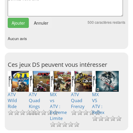
500
caractères restants
Annuler
Aucun avis
Ces jeux DS peuvent vous intéresser
ATV
ATV
MX
ATV
MX
Wild
Quad
vs
Quad
VS
Ride
Kings
ATV :
Frenzy
ATV :
Extreme
Reflex
Limite