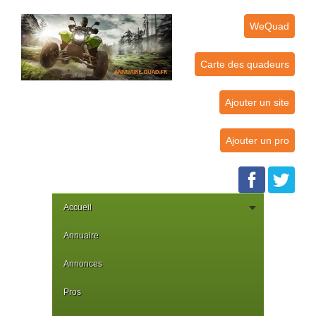
WeQuad
Carte des quadeurs
Ajouter un site
Ajouter un pro
Accueil
Annuaire
Annonces
Pros