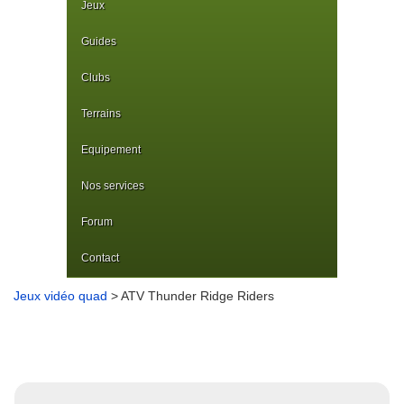
Jeux
Guides
Clubs
Terrains
Equipement
Nos services
Forum
Contact
Jeux vidéo quad
> ATV Thunder Ridge Riders