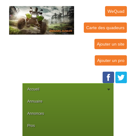
WeQuad
Carte des quadeurs
Ajouter un site
Ajouter un pro
Accueil
Annuaire
Annonces
Pros