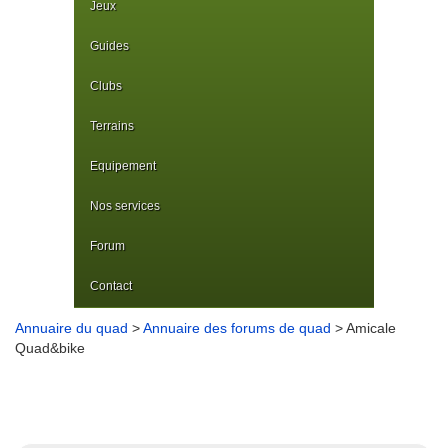
Jeux
Guides
Clubs
Terrains
Equipement
Nos services
Forum
Contact
Annuaire du quad
>
Annuaire des forums de quad
> Amicale
Quad&bike