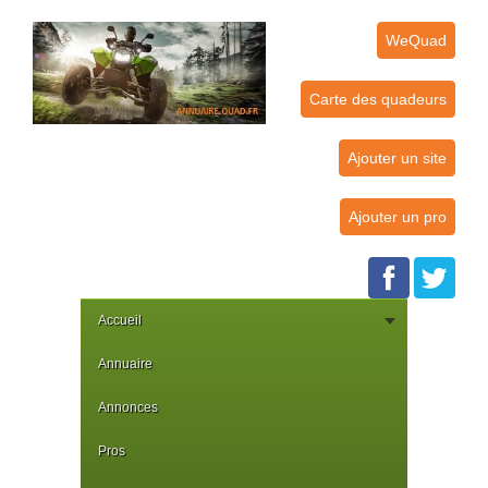
WeQuad
Carte des quadeurs
Ajouter un site
Ajouter un pro
Accueil
Annuaire
Annonces
Pros