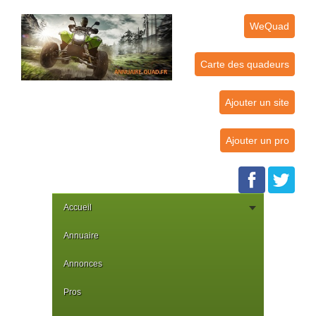
WeQuad
Carte des quadeurs
Ajouter un site
Ajouter un pro
Accueil
Annuaire
Annonces
Pros