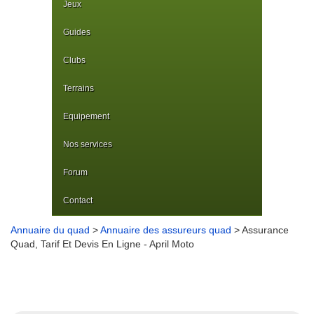
Jeux
Guides
Clubs
Terrains
Equipement
Nos services
Forum
Contact
Annuaire du quad
>
Annuaire des assureurs quad
> Assurance
Quad, Tarif Et Devis En Ligne - April Moto