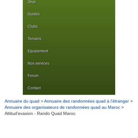
Jeux
Guides
Clubs
Terrains
Equipement
Nos services
Forum
Contact
Annuaire du quad
>
Annuaire des randonnées quad à l'étranger
>
Annuaire des organisateurs de randonnées quad au Maroc
>
Attitud'evasion - Rando Quad Maroc