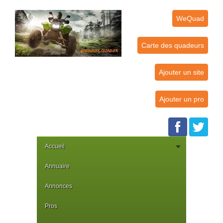
WeQuad
Carte des quadeurs
Ajouter un site
Ajouter un pro
Accueil
Annuaire
Annonces
Pros