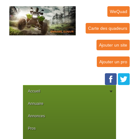
WeQuad
Carte des quadeurs
Ajouter un site
Ajouter un pro
Accueil
Annuaire
Annonces
Pros