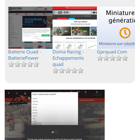
Batterie Quad -
Doma Racing -
Gprquad.Com
BatteriePower
Echappements
quad