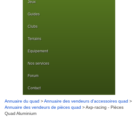
Jeux
Guides
Clubs
Terrains
Equipement
Nos services
Forum
Contact
Annuaire du quad
>
Annuaire des vendeurs d'accessoires quad
>
Annuaire des vendeurs de pièces quad
> Axp-racing - Pièces
Quad Aluminium