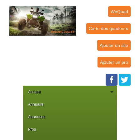
WeQuad
Carte des quadeurs
Ajouter un site
Ajouter un pro
Accueil
Annuaire
Annonces
Pros