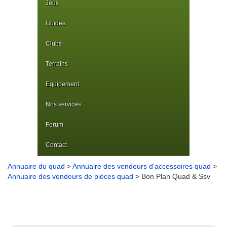
Jeux
Guides
Clubs
Terrains
Equipement
Nos services
Forum
Contact
Annuaire du quad
>
Annuaire des vendeurs d'accessoires quad
>
Annuaire des vendeurs de pièces quad
> Bon Plan Quad & Ssv