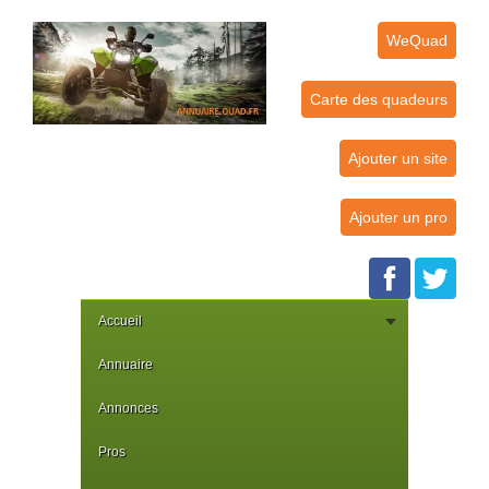
WeQuad
Carte des quadeurs
Ajouter un site
Ajouter un pro
Accueil
Annuaire
Annonces
Pros