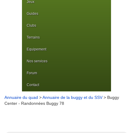
Jeux
Guides
Clubs
Terrains
Equipement
Nos services
Forum
Contact
Annuaire du quad
>
Annuaire de la buggy et du SSV
> Buggy
Center - Randonnées Buggy 78