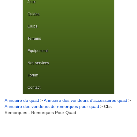
Jeux
Guides
Clubs
Terrains
Equipement
Nos services
Forum
Contact
Annuaire du quad
>
Annuaire des vendeurs d'accessoires quad
>
Annuaire des vendeurs de remorques pour quad
> Cbs
Remorques - Remorques Pour Quad