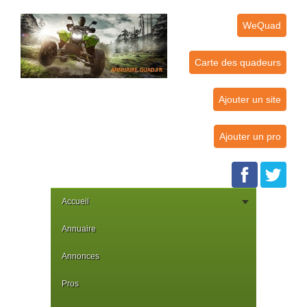
WeQuad
Carte des quadeurs
Ajouter un site
Ajouter un pro
Accueil
Annuaire
Annonces
Pros