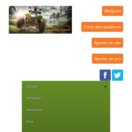
WeQuad
Carte des quadeurs
Ajouter un site
Ajouter un pro
Accueil
Annuaire
Annonces
Pros