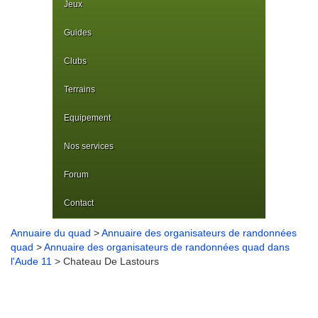
Jeux
Guides
Clubs
Terrains
Equipement
Nos services
Forum
Contact
Annuaire du quad
>
Annuaire des organisateurs de randonnées
quad
>
Annuaire des organisateurs de randonnées quad dans
l'Aude 11
> Chateau De Lastours