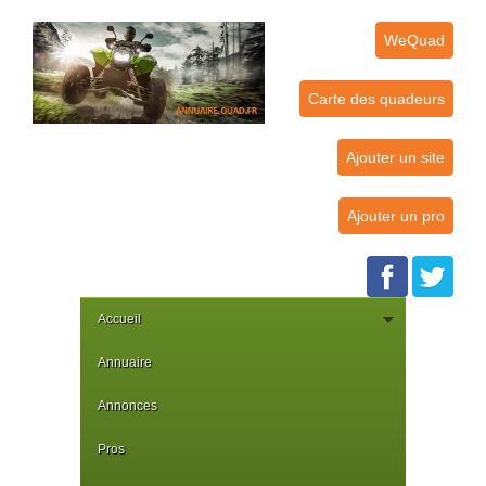
WeQuad
Carte des quadeurs
Ajouter un site
Ajouter un pro
Accueil
Annuaire
Annonces
Pros