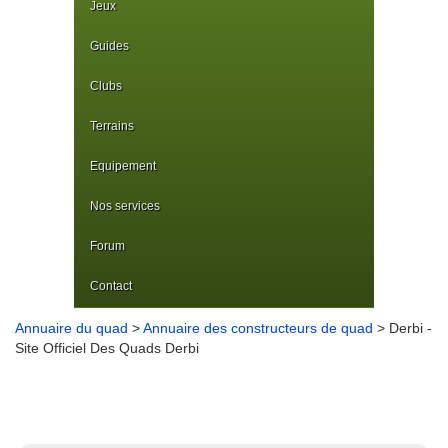
Jeux
Guides
Clubs
Terrains
Equipement
Nos services
Forum
Contact
Annuaire du quad
>
Annuaire des constructeurs de quad
> Derbi -
Site Officiel Des Quads Derbi