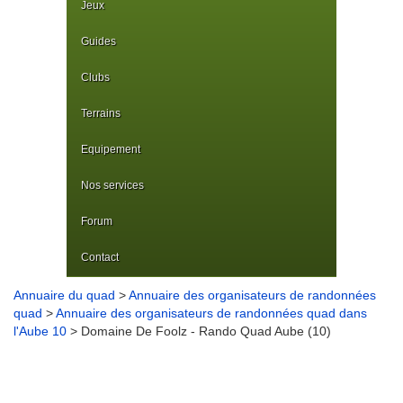
Jeux
Guides
Clubs
Terrains
Equipement
Nos services
Forum
Contact
Annuaire du quad
>
Annuaire des organisateurs de randonnées
quad
>
Annuaire des organisateurs de randonnées quad dans
l'Aube 10
> Domaine De Foolz - Rando Quad Aube (10)