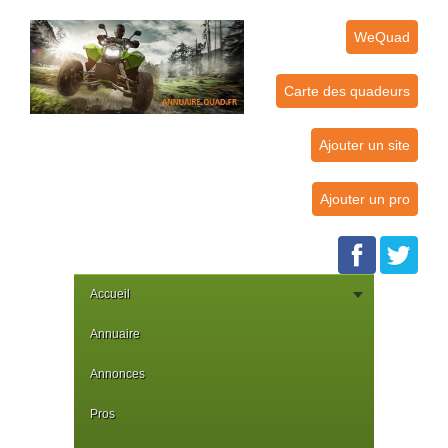
WeQuad
Carte des quadeurs
Ajouter un site
Ajouter un pro
Accueil
Annuaire
Annonces
Pros