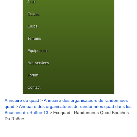
Jeux
Guides
Clubs
Terrains
Equipement
Nos services
Forum
Contact
Annuaire du quad
>
Annuaire des organisateurs de randonnées
quad
>
Annuaire des organisateurs de randonnées quad dans les
Bouches-du-Rhône 13
> Ecoquad : Randonnées Quad Bouches
Du Rhône