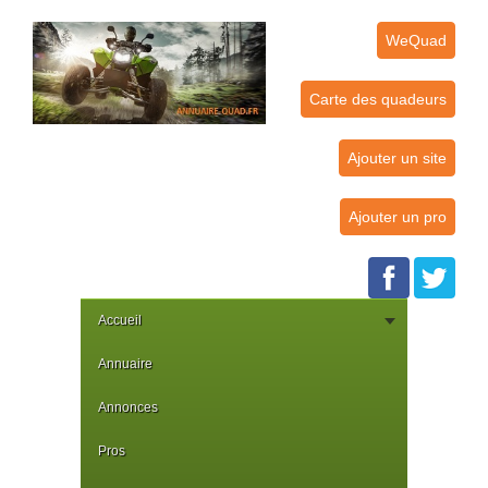
WeQuad
Carte des quadeurs
Ajouter un site
Ajouter un pro
Accueil
Annuaire
Annonces
Pros