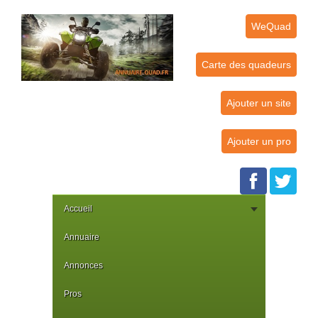
WeQuad
Carte des quadeurs
Ajouter un site
Ajouter un pro
Accueil
Annuaire
Annonces
Pros