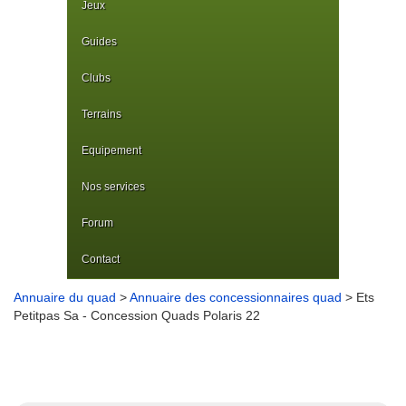
Jeux
Guides
Clubs
Terrains
Equipement
Nos services
Forum
Contact
Annuaire du quad
>
Annuaire des concessionnaires quad
> Ets
Petitpas Sa - Concession Quads Polaris 22