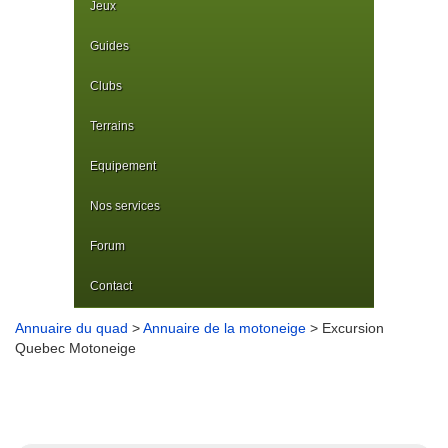
Jeux
Guides
Clubs
Terrains
Equipement
Nos services
Forum
Contact
Annuaire du quad
>
Annuaire de la motoneige
> Excursion
Quebec Motoneige