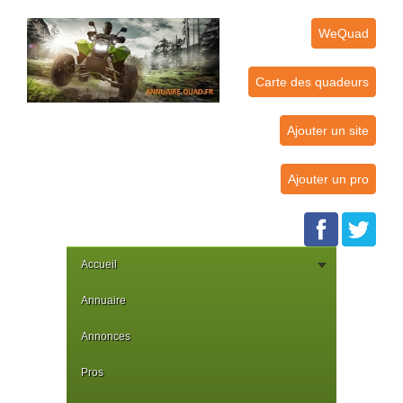
WeQuad
Carte des quadeurs
Ajouter un site
Ajouter un pro
Accueil
Annuaire
Annonces
Pros