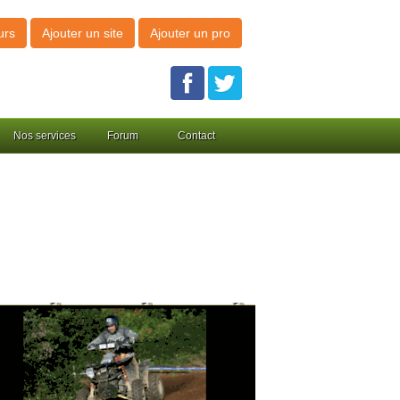
urs
Ajouter un site
Ajouter un pro
Nos services
Forum
Contact