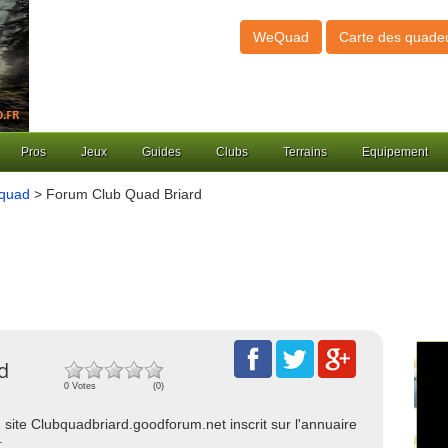
WeQuad
Carte des quade
Pros
Jeux
Guides
Clubs
Terrains
Equipement
 quad
> Forum Club Quad Briard
d
0 Votes
(0)
u site Clubquadbriard.goodforum.net inscrit sur l'annuaire
: