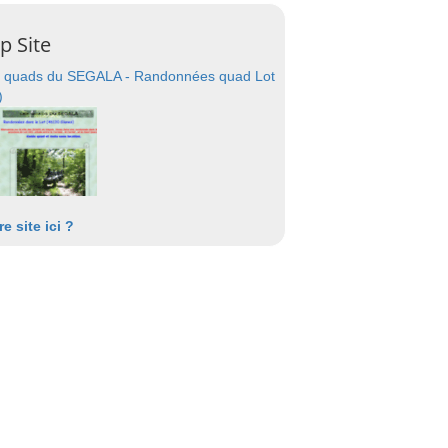
p Site
 quads du SEGALA - Randonnées quad Lot
)
re site ici ?