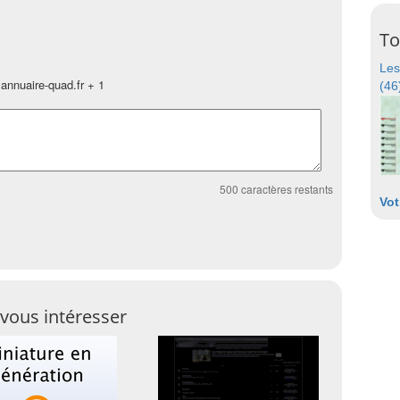
To
Les
annuaire-quad.fr + 1
(46
500
caractères restants
Vot
vous intéresser