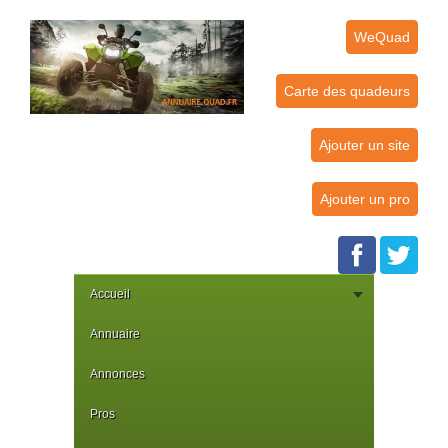
WeQuad
Carte des quadeurs
Ajouter un site
Ajouter un pro
Accueil
Annuaire
Annonces
Pros