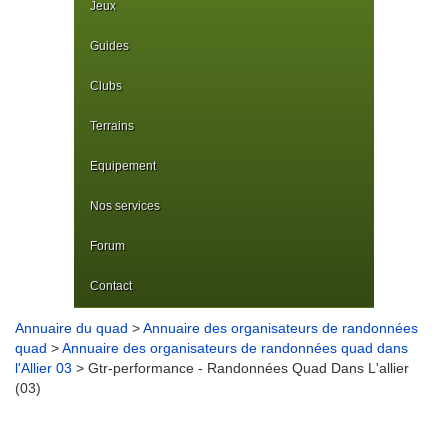
Jeux
Guides
Clubs
Terrains
Equipement
Nos services
Forum
Contact
Annuaire du quad
>
Annuaire des organisateurs de randonnées
quad
>
Annuaire des organisateurs de randonnées quad dans
l'Allier 03
> Gtr-performance - Randonnées Quad Dans L'allier
(03)