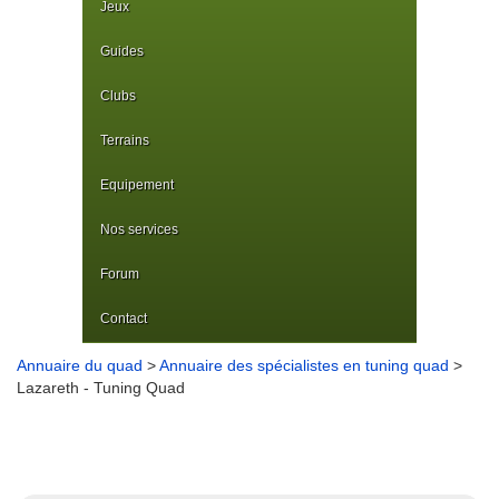
Jeux
Guides
Clubs
Terrains
Equipement
Nos services
Forum
Contact
Annuaire du quad
>
Annuaire des spécialistes en tuning quad
>
Lazareth - Tuning Quad