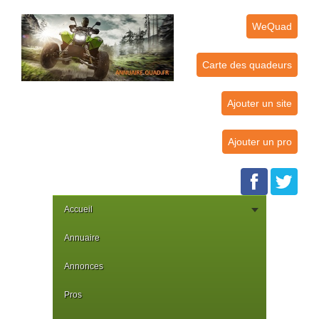
WeQuad
Carte des quadeurs
Ajouter un site
Ajouter un pro
Accueil
Annuaire
Annonces
Pros