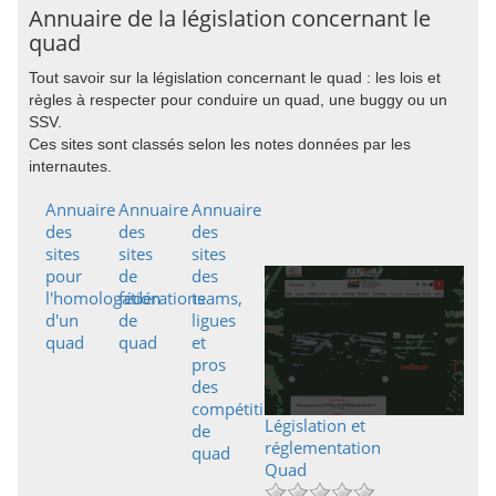
Annuaire de la législation concernant le
quad
Tout savoir sur la législation concernant le quad : les lois et
règles à respecter pour conduire un quad, une buggy ou un
SSV.
Ces sites sont classés selon les notes données par les
internautes.
Annuaire
Annuaire
Annuaire
des
des
des
sites
sites
sites
pour
de
des
l'homologation
fédérations
teams,
d'un
de
ligues
quad
quad
et
pros
des
compétitions
Législation et
de
réglementation
quad
Quad