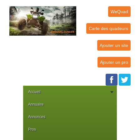
WeQuad
Carte des quadeurs
Ajouter un site
Ajouter un pro
Accueil
Annuaire
Annonces
Pros