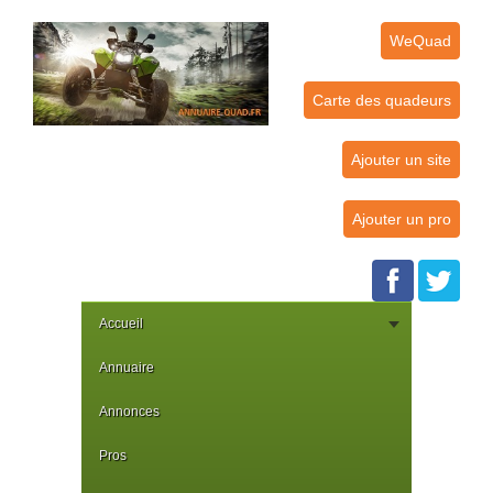
WeQuad
Carte des quadeurs
Ajouter un site
Ajouter un pro
Accueil
Annuaire
Annonces
Pros