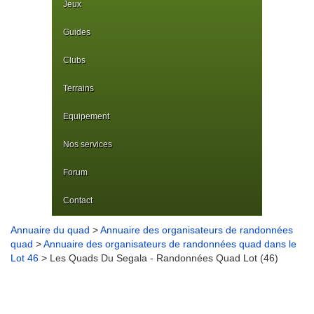
Jeux
Guides
Clubs
Terrains
Equipement
Nos services
Forum
Contact
Annuaire du quad
>
Annuaire des organisateurs de randonnées
quad
>
Annuaire des organisateurs de randonnées quad dans le
Lot 46
> Les Quads Du Segala - Randonnées Quad Lot (46)