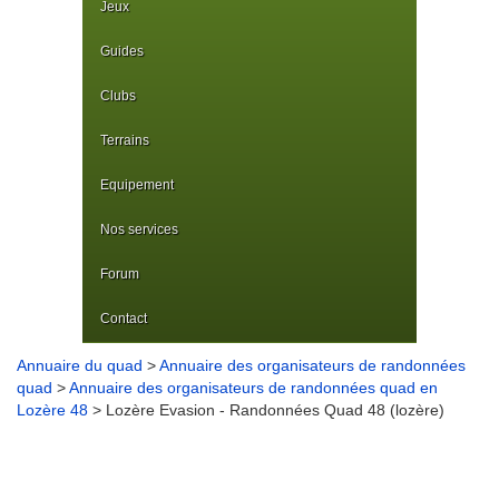
Jeux
Guides
Clubs
Terrains
Equipement
Nos services
Forum
Contact
Annuaire du quad
>
Annuaire des organisateurs de randonnées
quad
>
Annuaire des organisateurs de randonnées quad en
Lozère 48
> Lozère Evasion - Randonnées Quad 48 (lozère)