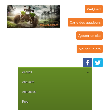
WeQuad
Carte des quadeurs
Ajouter un site
Ajouter un pro
Accueil
Annuaire
Annonces
Pros