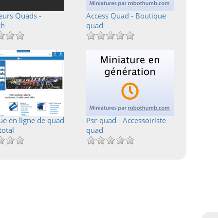
urs Quads -
Access Quad - Boutique
ch
quad
ue en ligne de quad
Psr-quad - Accessoiriste
total
quad