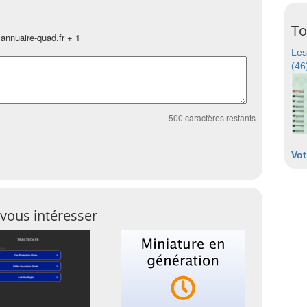
To
annuaire-quad.fr + 1
Les
(46
500
caractères restants
Vot
vous intéresser