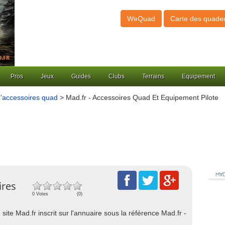
WeQuad
Carte des quade
Pros
Jeux
Guides
Clubs
Terrains
Equipement
'accessoires quad
> Mad.fr - Accessoires Quad Et Equipement Pilote
ires
0 Votes
(0)
site Mad.fr inscrit sur l'annuaire sous la référence Mad.fr -