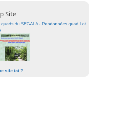
p Site
 quads du SEGALA - Randonnées quad Lot
)
re site ici ?