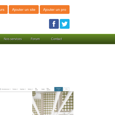
urs
Ajouter un site
Ajouter un pro
Nos services
Forum
Contact