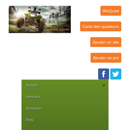
WeQuad
Carte des quadeurs
Ajouter un site
Ajouter un pro
Accueil
Annuaire
Annonces
Pros