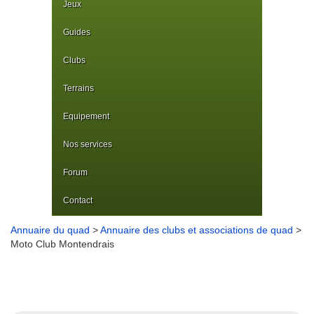
Jeux
Guides
Clubs
Terrains
Equipement
Nos services
Forum
Contact
Annuaire du quad
>
Annuaire des clubs et associations de quad
>
Moto Club Montendrais