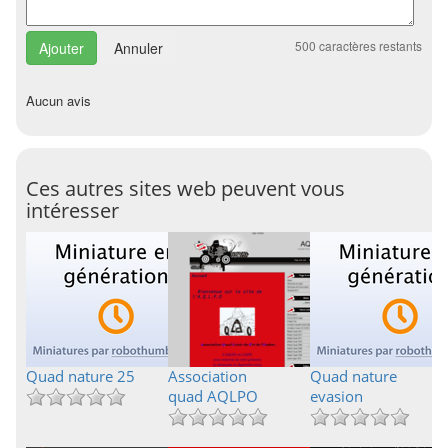
500
caractères restants
Annuler
Aucun avis
Ces autres sites web peuvent vous
intéresser
Quad nature 25
Association
Quad nature
quad AQLPO
evasion