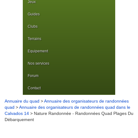
Jeux
Guides
Clubs
Terrains
Equipement
Nos services
Forum
Contact
Annuaire du quad
>
Annuaire des organisateurs de randonnées
quad
>
Annuaire des organisateurs de randonnées quad dans le
Calvados 14
> Nature Randonnée - Randonnées Quad Plages Du
Débarquement