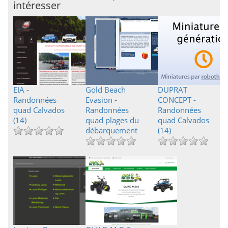
intéresser
EIA -
Gold Beach
DUPRAT
Randonnées
Evasion -
CONCEPT -
quad Calvados
Randonnées
Randonnées
(14)
quad plages du
quad Calvados
débarquement
(14)