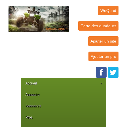
WeQuad
Carte des quadeurs
Ajouter un site
Ajouter un pro
Accueil
Annuaire
Annonces
Pros