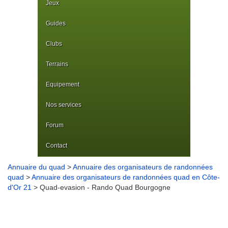
Jeux
Guides
Clubs
Terrains
Equipement
Nos services
Forum
Contact
Annuaire du quad
>
Annuaire des organisateurs de randonnées
quad
>
Annuaire des organisateurs de randonnées quad en Côte-
d'Or 21
> Quad-evasion - Rando Quad Bourgogne