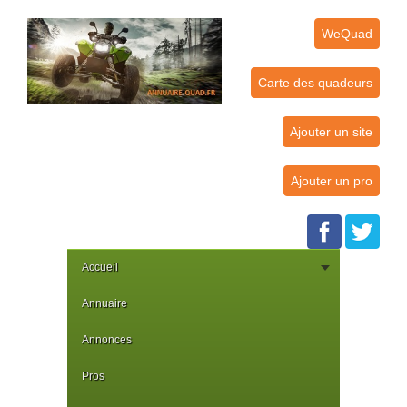
WeQuad
Carte des quadeurs
Ajouter un site
Ajouter un pro
Accueil
Annuaire
Annonces
Pros