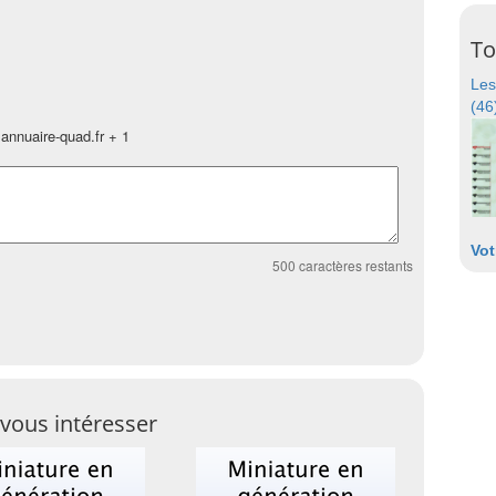
To
Les
(46
annuaire-quad.fr + 1
Vot
500
caractères restants
vous intéresser