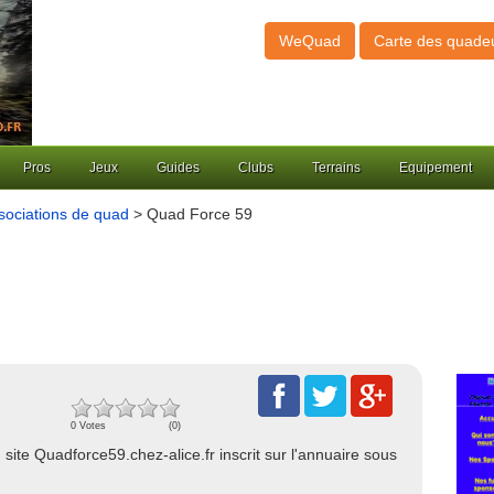
WeQuad
Carte des quade
Pros
Jeux
Guides
Clubs
Terrains
Equipement
sociations de quad
> Quad Force 59
0 Votes
(0)
 site Quadforce59.chez-alice.fr inscrit sur l'annuaire sous