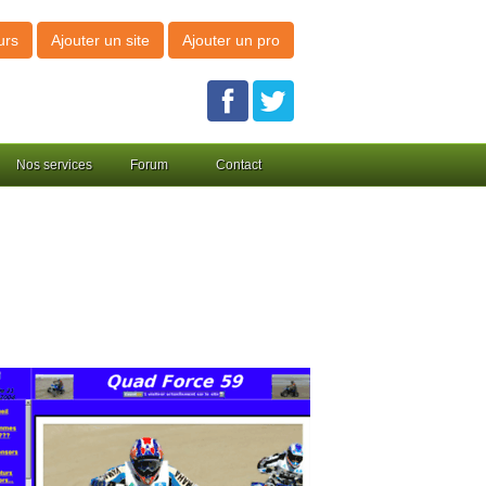
urs
Ajouter un site
Ajouter un pro
Nos services
Forum
Contact