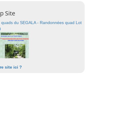
p Site
 quads du SEGALA - Randonnées quad Lot
)
re site ici ?