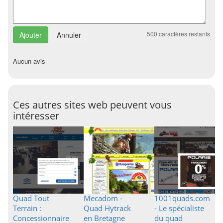
500
caractères restants
Annuler
Aucun avis
Ces autres sites web peuvent vous
intéresser
Quad Tout
Mecadom -
1001quads.com
Terrain :
Quad Hytrack
- Le spécialiste
Concessionnaire
en Bretagne
du quad