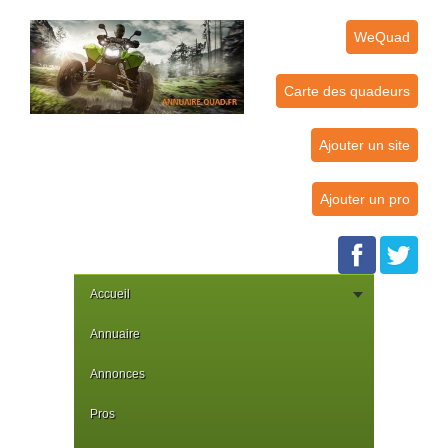
WeQuad
Carte des quadeurs
Ajouter un site
Ajouter un pro
Accueil
Annuaire
Annonces
Pros