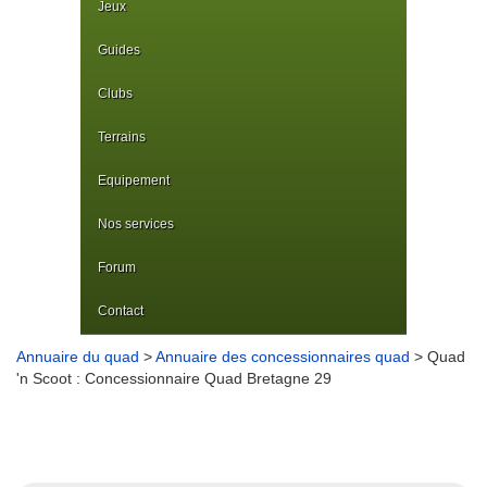
Jeux
Guides
Clubs
Terrains
Equipement
Nos services
Forum
Contact
Annuaire du quad
>
Annuaire des concessionnaires quad
> Quad
'n Scoot : Concessionnaire Quad Bretagne 29