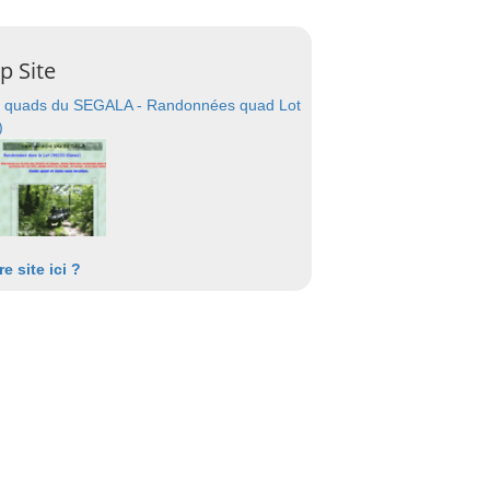
p Site
 quads du SEGALA - Randonnées quad Lot
)
re site ici ?