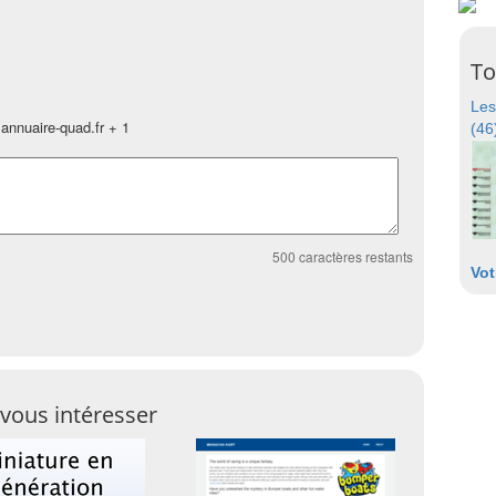
To
Les
annuaire-quad.fr + 1
(46
500
caractères restants
Vot
vous intéresser