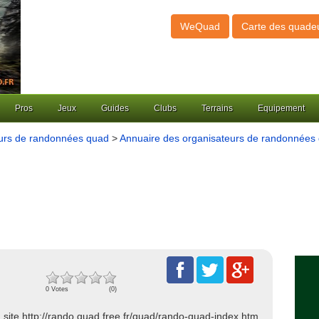
WeQuad
Carte des quade
Pros
Jeux
Guides
Clubs
Terrains
Equipement
eurs de randonnées quad
>
Annuaire des organisateurs de randonnées
s
0 Votes
(0)
u site http://rando.quad.free.fr/quad/rando-quad-index.htm