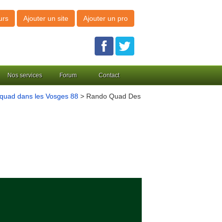
urs
Ajouter un site
Ajouter un pro
Nos services
Forum
Contact
 quad dans les Vosges 88
> Rando Quad Des