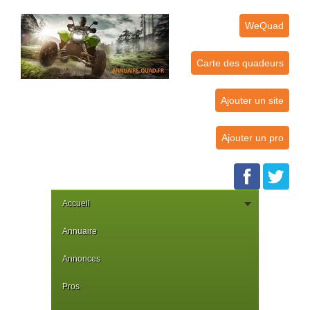
WeQuad
Carte des quadeurs
Ajouter un site
Ajouter un pro
Accueil
Annuaire
Annonces
Pros